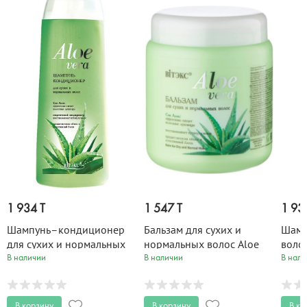
1 934 T
1 547 T
1 93
Шампунь–кондиционер
Бальзам для сухих и
Шамп
для сухих и нормальных
нормальных волос Aloe
волос
волос Aloe Vera 500 мл
Vera 450 мл
В наличии
В наличии
В нали
В корзину
В корзину
В ко