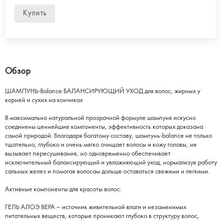
Купить
Обзор
ШАМПУНЬ-Balance БАЛАНСИРУЮЩИЙ УХОД для волос, жирных у
корней и сухих на кончиках
В максимально натуральной прозрачной формуле шампуня искусно
соединены ценнейшие компоненты, эффективность которых доказана
самой природой. Благодаря богатому составу, шампунь-balance не только
тщательно, глубоко и очень мягко очищает волосы и кожу головы, не
вызывает пересушивания, но одновременно обеспечивает
исключительный балансирующий и увлажняющий уход, нормализуя работу
сальных желез и помогая волосам дольше оставаться свежими и легкими.
Активные компоненты для красоты волос:
ГЕЛЬ АЛОЭ ВЕРА – источник живительной влаги и незаменимых
питательных веществ, которые проникают глубоко в структуру волос,