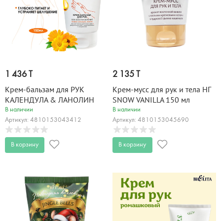
1 436 T
2 135 T
Крем-бальзам для РУК
Крем-мусс для рук и тела НГ
КАЛЕНДУЛА & ЛАНОЛИН
SNOW VANILLA 150 мл
150 мл
В наличии
В наличии
Артикул: 4810153043412
Артикул: 4810153045690
В корзину
В корзину