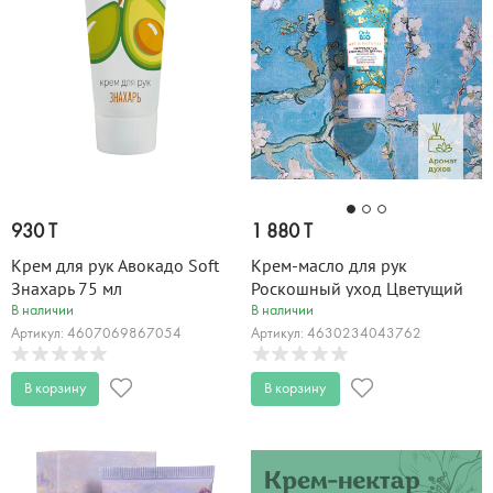
930 T
1 880 T
Крем для рук Авокадо Soft
Крем-масло для рук
Знахарь 75 мл
Роскошный уход Цветущий
миндаль Only Bio Art &
В наличии
В наличии
Naturall 75 мл
Артикул: 4607069867054
Артикул: 4630234043762
В корзину
В корзину