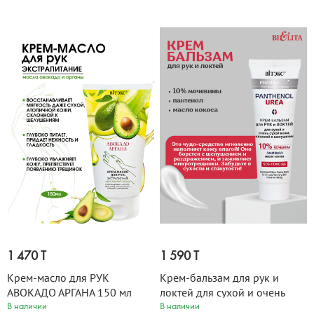
1 470 T
1 590 T
Крем-масло для РУК
Крем-бальзам для рук и
АВОКАДО АРГАНА 150 мл
локтей для сухой и очень
сухой кожи PANTHENOL
В наличии
В наличии