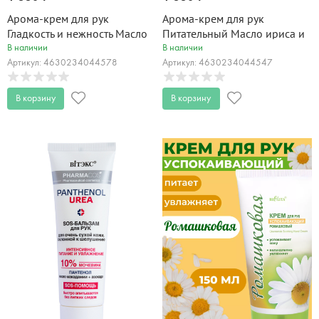
Арома-крем для рук
Арома-крем для рук
Гладкость и нежность Масло
Питательный Масло ириса и
подсолнуха Only Bio Art &
бурбонской ванили Only Bio
В наличии
В наличии
Naturall 75 мл
Art & Naturall 75 мл
Артикул: 4630234044578
Артикул: 4630234044547
В корзину
В корзину