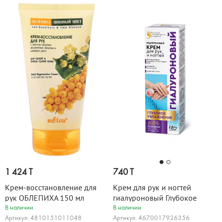
1 424 T
740 T
Крем-восстановление для
Крем для рук и ногтей
рук ОБЛЕПИХА 150 мл
гиалуроновый Глубокое
увлажнение 45 мл
В наличии
В наличии
Артикул: 4810151011048
Артикул: 4670017926356