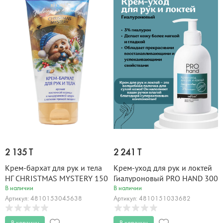
2 135 T
2 241 T
Крем-бархат для рук и тела
Крем-уход для рук и локтей
НГ CHRISTMAS MYSTERY 150
Гиалуроновый PRO HAND 300
мл
мл
В наличии
В наличии
Артикул: 4810153045638
Артикул: 4810151033682