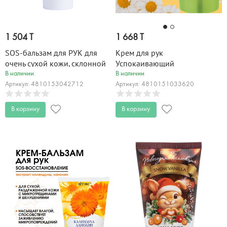
1 504 T
1 668 T
SOS-бальзам для РУК для
Крем для рук
очень сухой кожи, склонной
Успокаивающий
к шелушению PANTHENOL
РОМАШКОВАЯ 150 мл (н)
В наличии
В наличии
UREA 75 мл
Артикул: 4810153042712
Артикул: 4810151033620
В корзину
В корзину