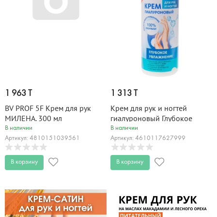
1 963 T
1 313 T
BV PROF 5F Крем для рук
Крем для рук и ногтей
МИЛЕНА. 300 мл
гиалуроновый Глубокое
увлажнение с дозатором 250
В наличии
В наличии
мл
Артикул: 4810151039561
Артикул: 4610117627999
В корзину
В корзину