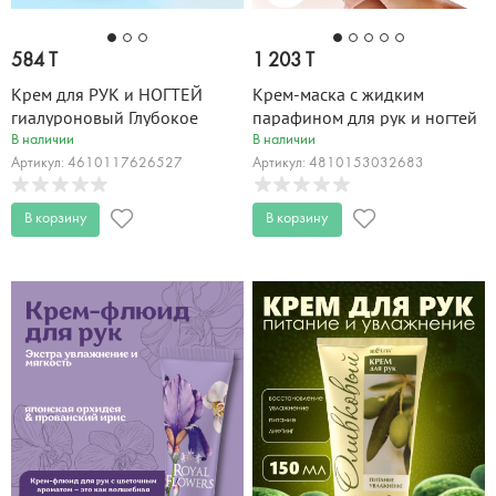
584 T
1 203 T
Крем для РУК и НОГТЕЙ
Крем-маска с жидким
гиалуроновый Глубокое
парафином для рук и ногтей
увлажнение 75 мл
несмываемая
В наличии
В наличии
Парафинотерапия 100 мл
Артикул: 4610117626527
Артикул: 4810153032683
В корзину
В корзину