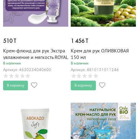
510 T
1 456 T
Крем-флюид для рук Экстра
Крем для рук ОЛИВКОВАЯ
увлажнение и мягкость ROYAL
150 мл
FLOWERS 24 мл
В наличии
В наличии
Артикул: 4630234040600
Артикул: 4810151011246
В корзину
В корзину