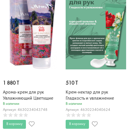
1 880 T
510 T
Арома-крем для рук
Крем-нектар для рук
Увлажняющий Цветущие
Гладкость и увлажнение
маки и вербена Only Bio Art
ROYAL FLOWERS 24 мл
В наличии
В наличии
& Naturall 75 мл
Артикул: 4630234043748
Артикул: 4630234040624
В корзину
В корзину