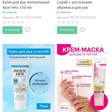
Крем для рук питательный
Скраб с косточками
Aloe Vera 150 мл
абрикоса для рук
Парафинотерапия 75 мл
В наличии
В наличии
Артикул: 4810153010568
Артикул: 4810153032676
В корзину
В корзину