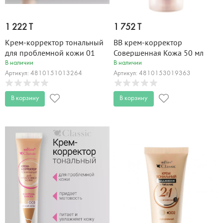
1 222 T
1 752 T
Крем-корректор тональный
ВВ крем-корректор
для проблемной кожи 01
Совершенная Кожа 50 мл
Беж Classic 20 мл
В наличии
В наличии
Артикул: 4810151013264
Артикул: 4810153019363
В корзину
В корзину