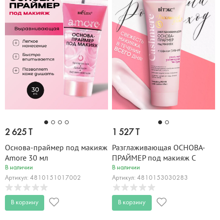
2 625 T
1 527 T
Основа-праймер под макияж
Разглаживающая ОСНОВА-
Amore 30 мл
ПРАЙМЕР под макияж С
ЭФФЕКТОМ СИЯНИЯ
В наличии
В наличии
Cashmere 30 мл
Артикул: 4810151017002
Артикул: 4810153030283
В корзину
В корзину