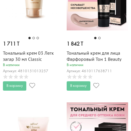
1 711 T
1 842 T
Тональный крем 03 Легк
Тональный крем для лица
загар 30 мл Classic
Фарфоровый Тон 1 Beauty
Visage 30 мл
В наличии
В наличии
Артикул: 4810151013257
Артикул: 4610117638711
В корзину
В корзину