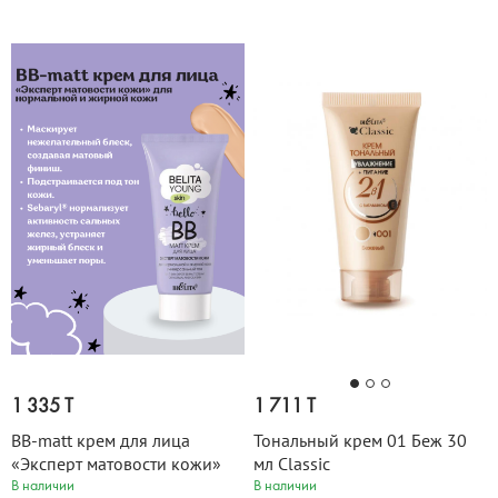
1 335 T
1 711 T
ВВ-matt крем для лица
Тональный крем 01 Беж 30
«Эксперт матовости кожи»
мл Classic
для нормальной и жирной
В наличии
В наличии