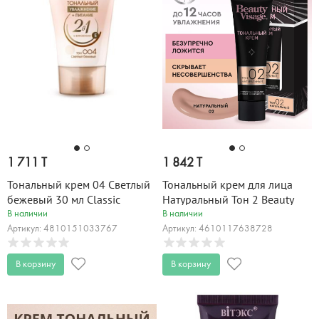
1 711 T
1 842 T
Тональный крем 04 Светлый
Тональный крем для лица
бежевый 30 мл Classic
Натуральный Тон 2 Beauty
Visage 30 мл
В наличии
В наличии
Артикул: 4810151033767
Артикул: 4610117638728
В корзину
В корзину