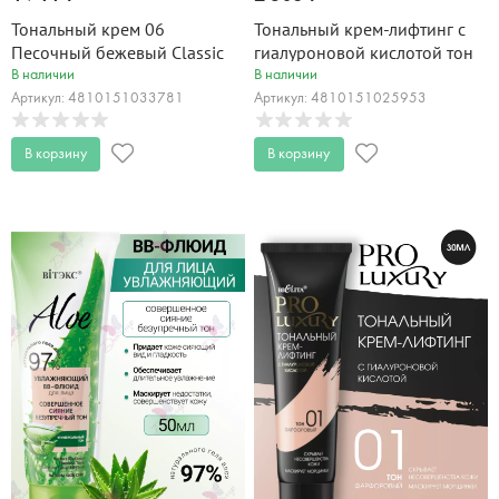
Тональный крем 06
Тональный крем-лифтинг с
Песочный бежевый Classic
гиалуроновой кислотой тон
30 мл
02 слоновая кость LUXURY
В наличии
В наличии
PRO 30 мл
Артикул: 4810151033781
Артикул: 4810151025953
В корзину
В корзину