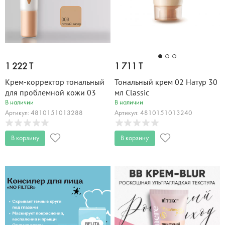
1 222 T
1 711 T
Крем-корректор тональный
Тональный крем 02 Натур 30
для проблемной кожи 03
мл Classic
Легк загар Classic 20 мл
В наличии
В наличии
Артикул: 4810151013288
Артикул: 4810151013240
В корзину
В корзину