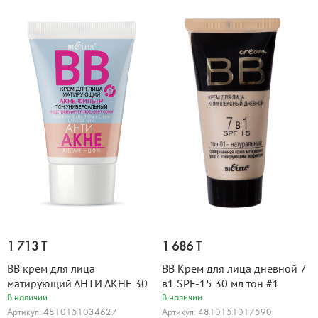
1 713 T
1 686 T
BB крем для лица
BB Крем для лица дневной 7
матирующий АНТИ АКНЕ 30
в1 SPF-15 30 мл тон #1
мл
В наличии
В наличии
Артикул: 4810151034627
Артикул: 4810151017590