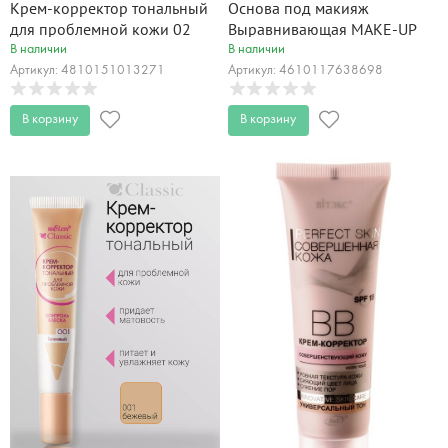
Крем-корректор тональный
Основа под макияж
для проблемной кожи 02
Выравнивающая MAKE-UP
Натур Classic 20 мл
BASE Beauty Visage 30 мл
В наличии
В наличии
Артикул: 4810151013271
Артикул: 4610117638698
В корзину
В корзину