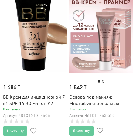
1 686 T
1 842 T
BB Крем для лица дневной 7
Основа под макияж
в1 SPF-15 30 мл тон #2
Многофункциональная
фиксирующая BB cream +
В наличии
В наличии
PRIMER Beauty Visage 30 мл
Артикул: 4810151017606
Артикул: 4610117638681
В корзину
В корзину