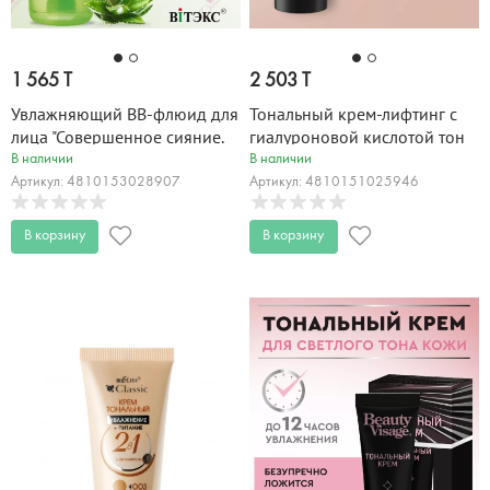
1 565 T
2 503 T
Увлажняющий ВВ-флюид для
Тональный крем-лифтинг с
лица "Совершенное сияние.
гиалуроновой кислотой тон
Безупречный тон" ALOE 50 мл
01 фарфоровый LUXURY PRO
В наличии
В наличии
30 мл
Артикул: 4810153028907
Артикул: 4810151025946
В корзину
В корзину