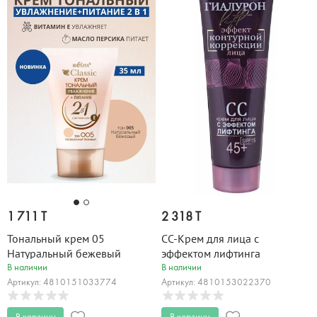
1 711 T
2 318 T
Тональный крем 05
CC-Крем для лица с
Натуральный бежевый
эффектом лифтинга
Classic 30 мл
ГИАЛУРОН LIFT 50 мл
В наличии
В наличии
Артикул: 4810151033774
Артикул: 4810153022370