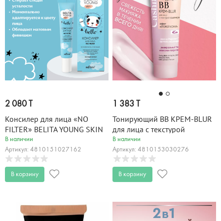
2 080 T
1 383 T
Консилер для лица «NO
Тонирующий ВВ КРЕМ-BLUR
FILTER» BELITA YOUNG SKIN
для лица с текстурой
20 мл
кашемира 45+ Cashmere 50
В наличии
В наличии
мл
Артикул: 4810151027162
Артикул: 4810153030276
В корзину
В корзину