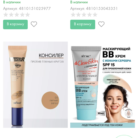
04 золотисто-бежевый
White 30 мл
В наличии
В наличии
LUXURY PRO 30 мл
Артикул: 4810151025977
Артикул: 4810153043351
В корзину
В корзину