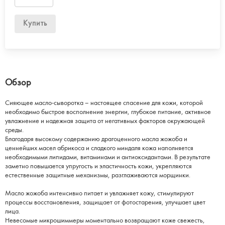
Купить
Обзор
Сияющее масло-сыворотка – настоящее спасение для кожи, которой
необходимо быстрое восполнение энергии, глубокое питание, активное
увлажнение и надежная защита от негативных факторов окружающей
среды.
Благодаря высокому содержанию драгоценного масла жожоба и
ценнейших масел абрикоса и сладкого миндаля кожа наполняется
необходимыми липидами, витаминами и антиоксидантами. В результате
заметно повышается упругость и эластичность кожи, укрепляются
естественные защитные механизмы, разглаживаются морщинки.
Масло жожоба интенсивно питает и увлажняет кожу, стимулируют
процессы восстановления, защищает от фотостарения, улучшает цвет
лица.
Невесомые микрошиммеры моментально возвращают коже свежесть,