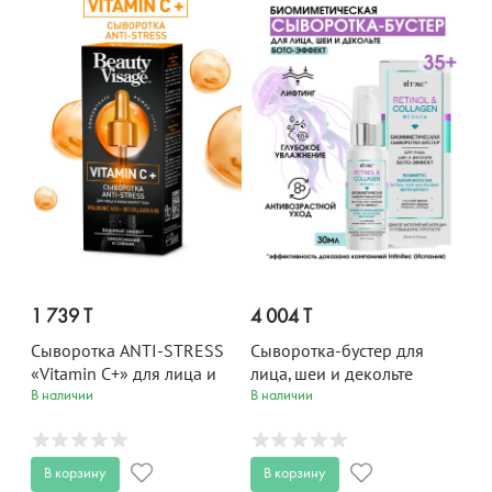
1 739 T
4 004 T
Сыворотка ANTI-STRESS
Сыворотка-бустер для
«Vitamin C+» для лица и
лица, шеи и декольте
кожи вокруг глаз Beauty
БОТО-ЭФФЕКТ
В наличии
В наличии
Visage 30 мл
RETINOL&COLLAGEN 30
мл
В корзину
В корзину