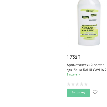
1 752 T
Ароматический состав
для бани БАНЯ САУНА 
мл
В наличии
В корзину