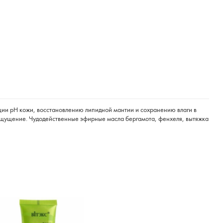
зации pH кожи, восстановлению липидной мантии и сохранению влаги в
 ощущение. Чудодейственные эфирные масла бергамота, фенхеля, вытяжка