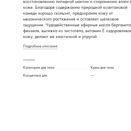
восстановлению липидной мантии и сохранению влаги 
коже. Благодаря содержанию природной ксантановой
камеди хорошо скользит, предохраняя кожу от
механического растяжения и оставляет шёлковое
ощущение. Чудодейственные эфирные масла бергамота
фенхеля, вытяжка из чистотела, витамин Е оздоравлив
кожу, делают её эластичной и упругой.
Подробное описание
первая
Категория для тела
Крем для тела
Косметика для:
---