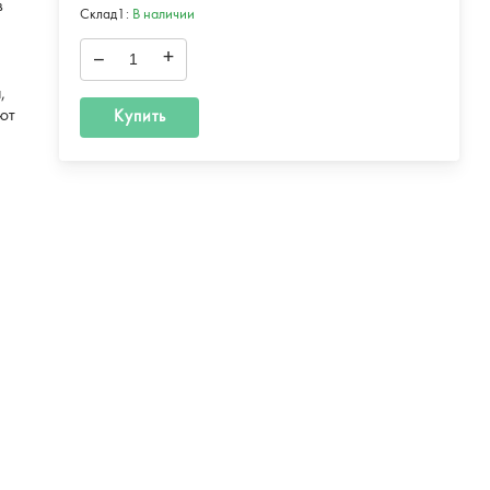
в
Склад1:
В наличии
–
+
,
ают
Купить