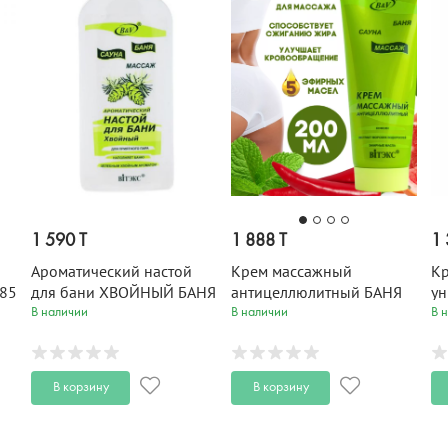
1 590 T
1 888 T
1 
Ароматический настой
Крем массажный
К
285
для бани ХВОЙНЫЙ БАНЯ
антицеллюлитный БАНЯ
ун
САУНА 285 мл
САУНА 200 мл
ма
В наличии
В наличии
В 
м
В корзину
В корзину