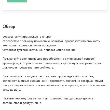
Обзор
роскошная ультрагладкая текстура
способствует ровному нанесению макияжа, продлевает его стойкость
уменьшает видимость пор и морщинок
устраняет тусклый цвет лица, придает мягкое сияние
Почувствуйте впечатляющее преображение с уникальной основой-
праймером, которая помогает подготовить идеальную поверхность для
макияжа и продлевает его стойкость.
Роскошная ультрагладкая текстура легко распределяется по коже,
заполняет видимые морщинки и неровности, визуально совершенствует
кожу и создает восхитительное шелковистое покрытие, при этом позволяя
коже дышать.
Нежные перламутровые частицы позволяют выгодно подчеркнуть
достоинства и фактуру лица.