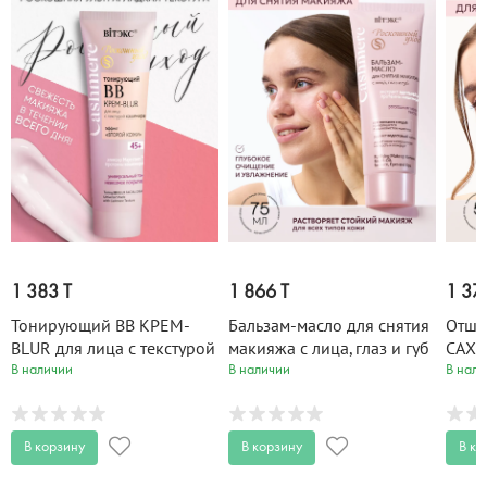
1 383 T
1 866 T
1 37
Тонирующий ВВ КРЕМ-
Бальзам-масло для снятия
Отше
BLUR для лица с текстурой
макияжа с лица, глаз и губ
САХА
кашемира 45+ Cashmere
Cashmere 75 мл
лица 
В наличии
В наличии
В нали
50 мл
В корзину
В корзину
В ко