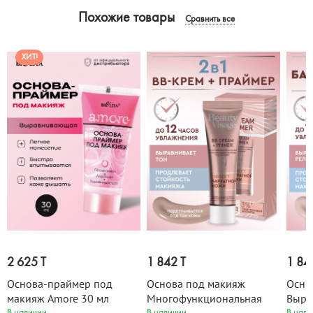
Похожие товары
Сравнить все
ХИТ!
2 625 T
1 842 T
1 84
Основа-праймер под
Основа под макияж
Осно
макияж Amore 30 мл
Многофункциональная
Выра
В наличии
В наличии
В нали