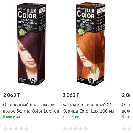
2 063 T
2 063 T
2 06
Оттеночный бальзам для
Бальзам оттеночный 01
Отте
волос Белита Color Lux тон
Корица Color Lux 100 мл
волос
14 Спелая вишня, 100 мл
15 П
В наличии
В наличии
В нали