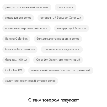
уход за окрашенными волосами
блеск волос
масло ши для волос
оттеночный бальзам Color Lux
временное окрашивание волос
тонирующий бальзам
Белита Color Lux
бальзам для тонирования волос
бальзам без аммиака
оливковое масло для волос
бальзам 100 мл
Color Lux Золотисто-коричневый
Color Lux 09
оттеночный бальзам Золотисто-коричневый
золотисто-коричневый оттенок волос
C этим товаром покупают