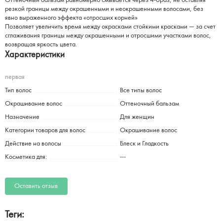
Оттеночный бальзам равномерно смывается через 4-6раз, не оставляя
резкой границы между окрашенными и неокрашенными волосами, без
явно выраженного эффекта «отросших корней»
Позволяет увеличить время между окрасками стойкими красками — за счет
сглаживания границы между окрашенными и отросшими участками волос,
возвращая яркость цвета.
Характеристики
первая
Тип волос
Все типы волос
Окрашивание волос
Оттеночный бальзам
Назначение
Для женщин
Категории товаров для волос
Окрашивание волос
Действие на волосы
Блеск и Гладкость
Косметика для:
---
Оставить отзыв
Теги: