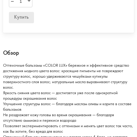
–
+
Купить
Обзор
Оттеночные бальзамы «COLOR LUX» бережное и эффективное средство
достижения модного цвета волос: красящие пигменты не повреждают
структуру волос, хорошо удерживаются чешуйками кутикулы
поверхностного слоя волос; натуральные масла выравнивают структуру
волос.
Яркость сияния цвета волос — достигается уже после однократной
процедуры окрашивания волос
Улучшение структуры волос — благодаря маслам оливы и карите в составе
бальзамов
Не раздражает кожу головы во время окрашивания — благодаря
отсутствию аммиака и перекиси водорода
Позволяет экспериментировать с оттенками и менять цвет волос так часто,
как Вы хотите, без вреда для волос