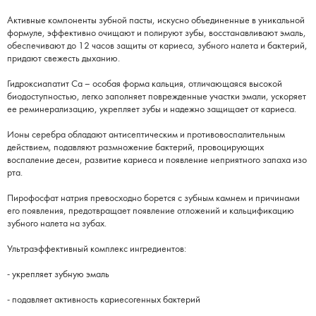
Активные компоненты зубной пасты, искусно объединенные в уникальной
формуле, эффективно очищают и полируют зубы, восстанавливают эмаль,
обеспечивают до 12 часов защиты от кариеса, зубного налета и бактерий,
придают свежесть дыханию.
Гидроксиапатит Ca – особая форма кальция, отличающаяся высокой
биодоступностью, легко заполняет поврежденные участки эмали, ускоряет
ее реминерализацию, укрепляет зубы и надежно защищает от кариеса.
Ионы серебра обладают антисептическим и противовоспалительным
действием, подавляют размножение бактерий, провоцирующих
воспаление десен, развитие кариеса и появление неприятного запаха изо
рта.
Пирофосфат натрия превосходно борется с зубным камнем и причинами
его появления, предотвращает появление отложений и кальцификацию
зубного налета на зубах.
Ультраэффективный комплекс ингредиентов:
- укрепляет зубную эмаль
- подавляет активность кариесогенных бактерий