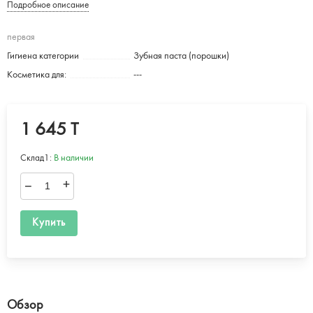
Подробное описание
первая
Гигиена категории
Зубная паста (порошки)
Косметика для:
---
1 645 T
Склад1:
В наличии
–
+
Купить
Обзор