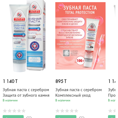
1 140 T
895 T
1 14
Зубная паста с серебром
Зубная паста с серебром
Зубн
Защита от зубного камня
Комплексный уход
Проф
Знахарь 124 гр
Знахарь 100 гр
Знах
В наличии
В наличии
В нали