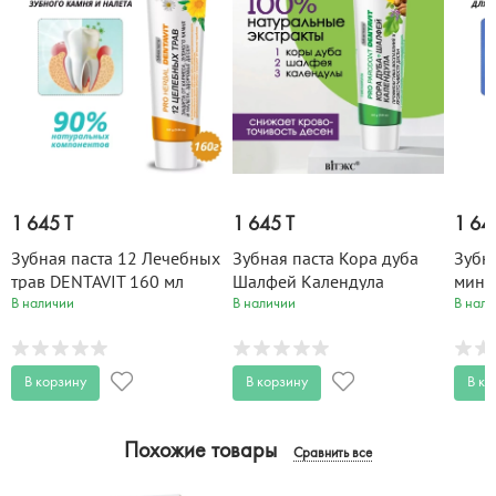
1 645 T
1 645 T
1 64
Зубная паста 12 Лечебных
Зубная паста Кора дуба
Зубн
трав DENTAVIT 160 мл
Шалфей Календула
мине
DENTAVIT 160 гр
мл
В наличии
В наличии
В нали
В корзину
В корзину
В ко
Похожие товары
Сравнить все