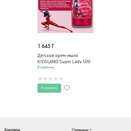
1 645 T
Детское крем-мыло
KIDSLAND Super Lady 300
мл
В наличии
В корзину
Контакты
Страницы