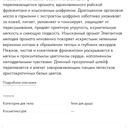
переливающегося аромата, вдохновленного райской
франжипани и изысканным шафраном. Драгоценное аргановое
масло в гармонии с экстрактом шафрана заботливо ухаживает
за кожей, питает, увлажняет и тонизирует, защищает от
пересушивания, придает приятную упругость, изумительную
мягкость и сияющую гладкость. Изысканный аромат Элегантная
мелодия аромата мгновенно покоряет искристыми зелеными
верхними нотами в обрамлении теплых и глубоких аккордов.
Нежная, чистая и кокетливая франжипани раскрывается в
мягком и пронзительном цветочном сердце, наполненном
неподдельными чувствами. Длинный прозрачный шлейф
переливается и влечет завораживающим танцем лепестков
аристократичных белых цветов.
Подробное описание
первая
Категория для тела
Гели для душа
Косметика для:
---