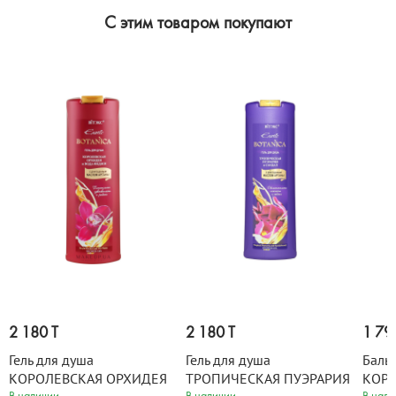
C этим товаром покупают
2 180 T
2 180 T
1 79
Гель для душа
Гель для душа
Бальз
КОРОЛЕВСКАЯ ОРХИДЕЯ
ТРОПИЧЕСКАЯ ПУЭРАРИЯ
КОРО