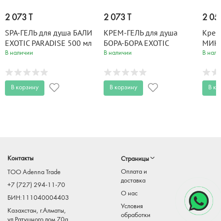
2 073 T
2 073 T
2 05
SPA-ГЕЛЬ для душа БАЛИ
КРЕМ-ГЕЛЬ для душа
Крем
EXOTIC PARADISE 500 мл
БОРА-БОРА EXOTIC
МИН
PARADISE 500 мл
с ма
В наличии
В наличии
В нали
Cockt
В корзину
В корзину
В ко
Контакты
Страницы
Оплата и
TOO Adenna Trade
доставка
+7 (727) 294-11-70
О нас
БИН:111040004403
Условия
Казахстан, г.Алматы,
обработки
ул.Ратушного дом 70а