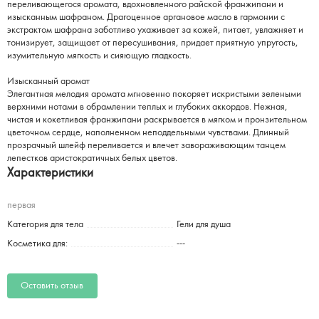
переливающегося аромата, вдохновленного райской франжипани и
изысканным шафраном. Драгоценное аргановое масло в гармонии с
экстрактом шафрана заботливо ухаживает за кожей, питает, увлажняет и
тонизирует, защищает от пересушивания, придает приятную упругость,
изумительную мягкость и сияющую гладкость.
Изысканный аромат
Элегантная мелодия аромата мгновенно покоряет искристыми зелеными
верхними нотами в обрамлении теплых и глубоких аккордов. Нежная,
чистая и кокетливая франжипани раскрывается в мягком и пронзительном
цветочном сердце, наполненном неподдельными чувствами. Длинный
прозрачный шлейф переливается и влечет завораживающим танцем
лепестков аристократичных белых цветов.
Характеристики
первая
Категория для тела
Гели для душа
Косметика для:
---
Оставить отзыв