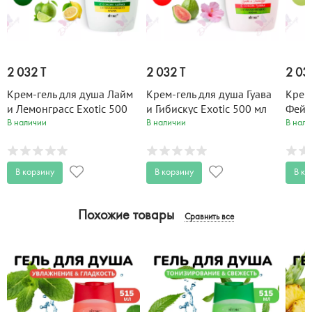
2 032 T
2 032 T
2 03
Крем-гель для душа Лайм
Крем-гель для душа Гуава
Крем
и Лемонграсс Exotic 500
и Гибискус Exotic 500 мл
Фейхо
мл
мл
В наличии
В наличии
В нали
В корзину
В корзину
В ко
Похожие товары
Сравнить все