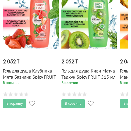
2 052 T
2 052 T
2 05
Гель для душа Клубника
Гель для душа Киви Матча
Гель 
Мята Базилик Spicy FRUIT
Тархун Spicy FRUIT 515 мл
Манг
515 мл
515 
В наличии
В наличии
В нали
В корзину
В корзину
В ко