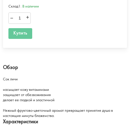
Склад1:
В наличии
–
+
Купить
Обзор
Сок личи
насыщает кожу витаминами
защищает от обезвоживания
делает ее гладкой и эластичной
Нежный фруктово-цветочный аромат превращает принятие душа в
настоящие минуты блаженства.
Характеристики