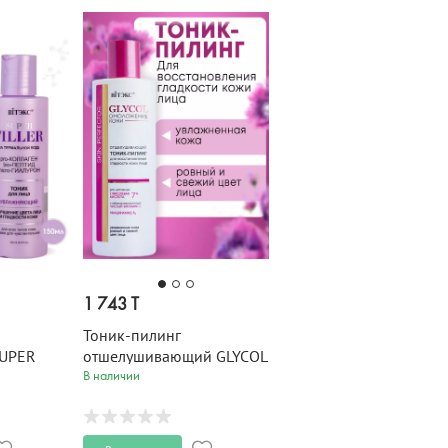
1 743 T
Тоник-пилинг
UPER
отшелушивающий GLYCOL
150 мл
В наличии