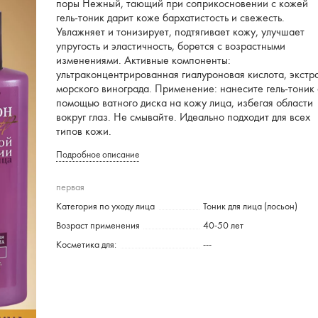
поры Нежный, тающий при соприкосновении с кожей
гель-тоник дарит коже бархатистость и свежесть.
Увлажняет и тонизирует, подтягивает кожу, улучшает
упругость и эластичность, борется с возрастными
изменениями. Активные компоненты:
ультраконцентрированная гиалуроновая кислота, экстр
морского винограда. Применение: нанесите гель-тоник 
помощью ватного диска на кожу лица, избегая области
вокруг глаз. Не смывайте. Идеально подходит для всех
типов кожи.
Подробное описание
первая
Категория по уходу лица
Тоник для лица (лосьон)
Возраст применения
40-50 лет
Косметика для:
---