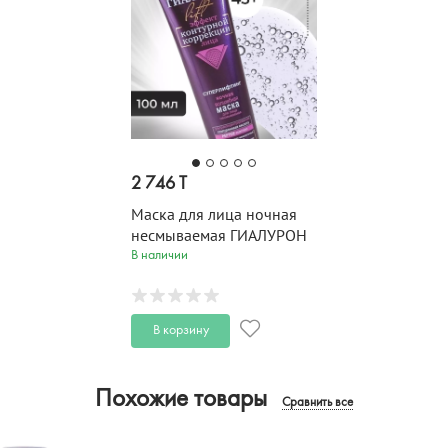
2 746 T
Маска для лица ночная
несмываемая ГИАЛУРОН
LIFT 100 мл
В наличии
В корзину
Похожие товары
Сравнить все