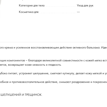
Категория для тела
Уход для рук
Косметика для:
---
ого крема и усиленное восстанавливающее действие активного бальзама. Иде
щих компонентов – благодаря великолепной совместимости с кожей мягко вст
ток, возвращает коже нежность и гладкость.
боко питает, устраняет шелушение, смягчает кутикулу, делает кожу мягкой и 
обное и противовоспалительное действие, снимают раздражение и покрасне
ЕЗ ШЕЛУШЕНИЙ И ТРЕЩИНОК.