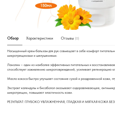
Обзор
Характеристики
Отзывы
(0)
Насыщенный крем-бальзам для рук совмещает в себе комфорт питательн
микротрещинами и шелушениями.
Ланолин – один из наиболее эффективных питательных и восстанавливаю
способствует заживлению микроповреждений, усиливает регенерацию кле
Масло кокоса быстро улучшает состояние сухой и раздраженной кожи, глу
Экстракт календулы и бисаболол оказывают оздоравливающее, антимикр
микротрещин, повышают эластичность кожи.
РЕЗУЛЬТАТ: ГЛУБОКО УВЛАЖНЕННАЯ, ГЛАДКАЯ И МЯГКАЯ КОЖА Б