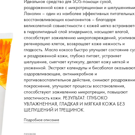
Идеальное средство для SOS-помощи сухой,
раздраженной коже с микротрещинами и шелушениями
Ланолин – один из наиболее эффективных питательных
восстанавливающих компонентов – благодаря
великолепной совместимости с кожей мягко встраивает
в гидролипидный слой эпидермиса, насыщает влагой,
способствует заживлению микроповреждений, усилива
регенерацию клеток, возвращает коже нежность и
гладкость. Масло кокоса быстро улучшает состояние су
и раздраженной кожи, глубоко питает, устраняет
шелушение, смягчает кутикулу, делает кожу мягкой и
ухоженной. Экстракт календулы и бисаболол оказываю
оздоравливающее, антимикробное и
противовоспалительное действие, снимают раздражени
покраснение, улучшают процессы восстановления,
способствуют заживлению микротрещин, повышают
эластичность кожи. РЕЗУЛЬТАТ: ГЛУБОКО
УВЛАЖНЕННАЯ, ГЛАДКАЯ И МЯГКАЯ КОЖА БЕЗ
ШЕЛУШЕНИЙ И ТРЕЩИНОК.
Подробное описание
первая