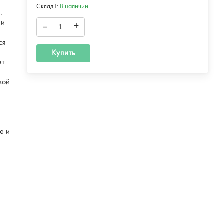
Склад1:
В наличии
.
 и
–
+
ся
Купить
ет
хой
т
е и