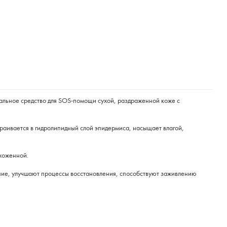
альное средство для SOS-помощи сухой, раздраженной коже с
раивается в гидролипидный слой эпидермиса, насыщает влагой,
ухоженной.
ние, улучшают процессы восстановления, способствуют заживлению