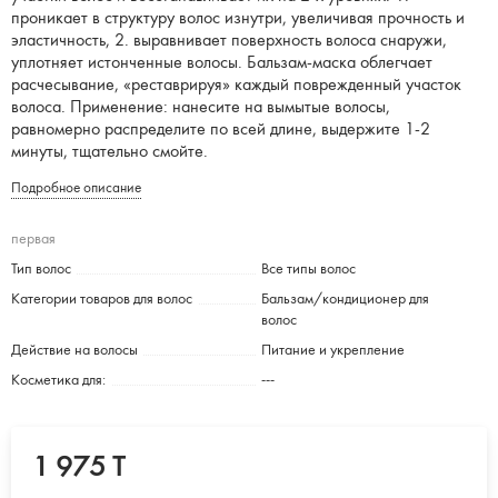
проникает в структуру волос изнутри, увеличивая прочность и
эластичность, 2. выравнивает поверхность волоса снаружи,
уплотняет истонченные волосы. Бальзам-маска облегчает
расчесывание, «реставрируя» каждый поврежденный участок
волоса. Применение: нанесите на вымытые волосы,
равномерно распределите по всей длине, выдержите 1-2
минуты, тщательно смойте.
Подробное описание
первая
Тип волос
Все типы волос
Категории товаров для волос
Бальзам/кондиционер для
волос
Действие на волосы
Питание и укрепление
Косметика для:
---
1 975 T