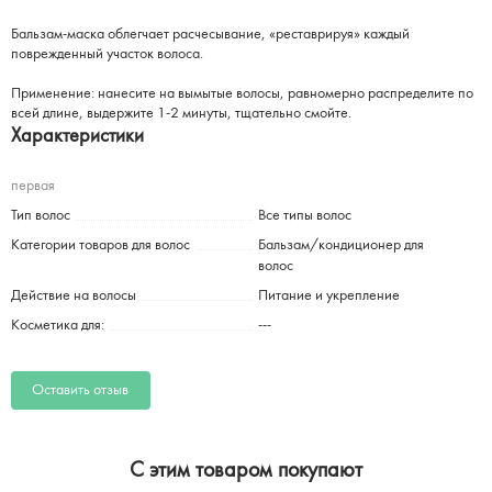
Бальзам-маска облегчает расчесывание, «реставрируя» каждый
поврежденный участок волоса.
Применение: нанесите на вымытые волосы, равномерно распределите по
всей длине, выдержите 1-2 минуты, тщательно смойте.
Характеристики
первая
Тип волос
Все типы волос
Категории товаров для волос
Бальзам/кондиционер для
волос
Действие на волосы
Питание и укрепление
Косметика для:
---
Оставить отзыв
C этим товаром покупают