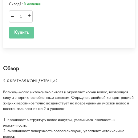
Склад1:
В наличии
–
+
Купить
Обзор
2-Х КРАТНАЯ КОНЦЕНТРАЦИЯ
Бальзам-маска интенсивно питает и укрепляет корни волос, возвращая
силу и энергию ослабленным волосам. Формула с двойной концентрацией
жидких кератинов точно воздействует на поврежденные участки волос и
восстанавливает их на 2-х уровнях:
1. проникает в структуру волос изнутри, увеличивая прочность и
эластичность,
2. выравнивает поверхность волоса снаружи, уплотняет истонченные
волосы.