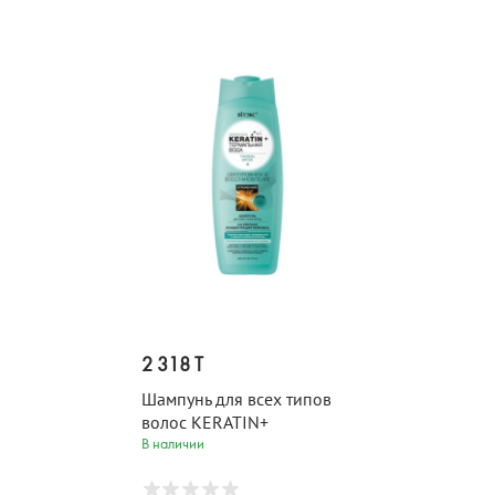
2 318 T
Шампунь для всех типов
волос KERATIN+
ТЕРМАЛЬНАЯ ВОДА 500
В наличии
мл