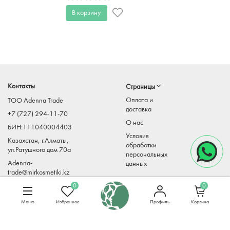
В корзину
Контакты
Страницы
Оплата и
TOO Adenna Trade
доставка
+7 (727) 294-11-70
О нас
БИН:111040004403
Условия
Казахстан, г.Алматы,
обработки
ул.Ратушного дом 70а
персональных
Adenna-
данных
trade@mirkosmetiki.kz
0
0
Меню
Избранное
Профиль
Корзина