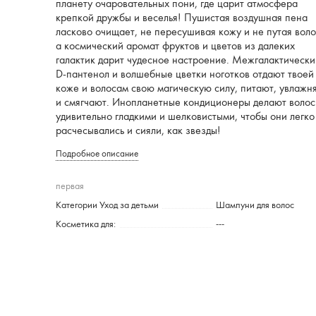
планету очаровательных пони, где царит атмосфера
крепкой дружбы и веселья! Пушистая воздушная пена
ласково очищает, не пересушивая кожу и не путая воло
а космический аромат фруктов и цветов из далеких
галактик дарит чудесное настроение. Межгалактическ
D-пантенол и волшебные цветки ноготков отдают твоей
коже и волосам свою магическую силу, питают, увлажн
и смягчают. Инопланетные кондиционеры делают воло
удивительно гладкими и шелковистыми, чтобы они легко
расчесывались и сияли, как звезды!
Подробное описание
первая
Категории Уход за детьми
Шампуни для волос
Косметика для:
---