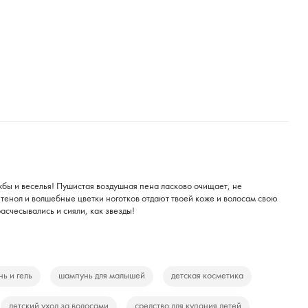
жбы и веселья! Пушистая воздушная пена ласково очищает, не
нтенол и волшебные цветки ноготков отдают твоей коже и волосам свою
асчесывались и сияли, как звезды!
ь и гель
шампунь для малышей
детская косметика
детский уход за волосами
средство для купания детей