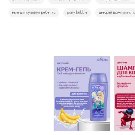
гель для купания ребенка
pony bubble
детский шампунь с п