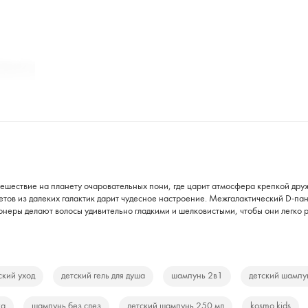
тешествие на планету очаровательных пони, где царит атмосфера крепкой дру
етов из далеких галактик дарит чудесное настроение. Межгалактический D-па
неры делают волосы удивительно гладкими и шелковистыми, чтобы они легко р
ский уход
детский гель для душа
шампунь 2в1
детский шампун
ка
шампунь без слез
детский шампунь 250 мл
kosmo kids