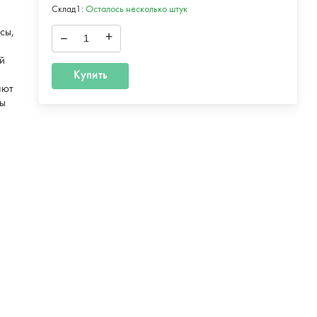
Склад1:
Осталось несколько штук
сы,
–
+
ий
Купить
яют
сы