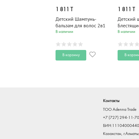
1 811 T
1 811 T
Детский Шампунь-
Детский 
бальзам для волос 2в1
Блестящи
KIDSLAND Magic Lady 300
KIDSLAND
В наличии
В наличии
мл
мл
В корзину
В корзи
Контакты
TOO Adenna Trade
+7 (727) 294-11-7
БИН:1110400044
Казахстан, г.Алматы