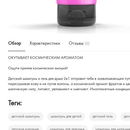
Обзор
Характеристики
Отзывы
(0)
ОКУТЫВАЕТ КОСМИЧЕСКИМ АРОМАТОМ
Ощути прилив космических эмоций!
Детский шампунь и гель для душа 2в1 отправит тебя в захватывающее пу
пересушивая кожу и не путая волосы, а космический аромат фруктов и цв
магическую силу, питают, увлажняют и смягчают. Инопланетные кондицио
Теги:
детский шампунь
шампунь для детей
детский гель
дет
детское купание
шампунь для девочки
шампунь для мальчи