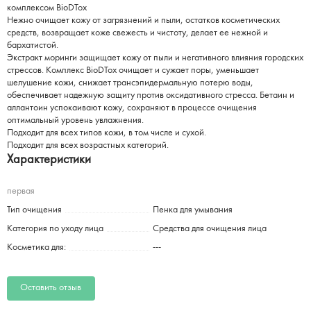
комплексом BioDTox
Нежно очищает кожу от загрязнений и пыли, остатков косметических
средств, возвращает коже свежесть и чистоту, делает ее нежной и
бархатистой.
Экстракт моринги защищает кожу от пыли и негативного влияния городских
стрессов. Комплекс BioDTox очищает и сужает поры, уменьшает
шелушение кожи, снижает трансэпидермальную потерю воды,
обеспечивает надежную защиту против оксидативного стресса. Бетаин и
аллантоин успокаивают кожу, сохраняют в процессе очищения
оптимальный уровень увлажнения.
Подходит для всех типов кожи, в том числе и сухой.
Подходит для всех возрастных категорий.
Характеристики
первая
Тип очищения
Пенка для умывания
Категория по уходу лица
Средства для очищения лица
Косметика для:
---
Оставить отзыв