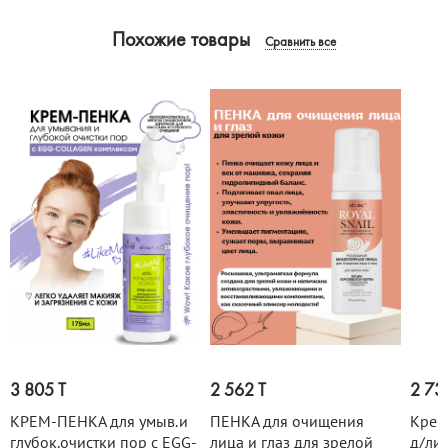
Похожие товары
Сравнить все
3 805 T
2 562 T
2 73
КРЕМ-ПЕНКА для умыв.и
ПЕНКА для очищения
Крем
глубок.очистки пор с EGG-
лица и глаз для зрелой
д/лиц