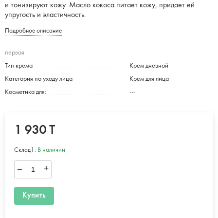
и тонизируют кожу. Масло кокоса питает кожу, придает ей
упругость и эластичность.
Подробное описание
первая
Тип крема
Крем дневной
Категория по уходу лица
Крем для лица
Косметика для:
---
1 930 T
Склад1:
В наличии
–
+
Купить