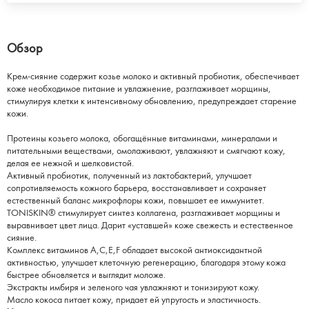
Обзор
Крем-сияние содержит козье молоко и активный пробиотик, обеспечивает
коже необходимое питание и увлажнение, разглаживает морщины,
стимулируя клетки к интенсивному обновлению, предупреждает старение
кожи.
Протеины козьего молока, обогащённые витаминами, минералами и
питательными веществами, омолаживают, увлажняют и смягчают кожу,
делая ее нежной и шелковистой.
Активный пробиотик, полученный из лактобактерий, улучшает
сопротивляемость кожного барьера, восстанавливает и сохраняет
естественный баланс микрофлоры кожи, повышает ее иммунитет.
TONISKIN® стимулирует синтез коллагена, разглаживает морщины и
выравнивает цвет лица. Дарит «уставшей» коже свежесть и естественное
сияние.
Комплекс витаминов A,C,E,F обладает высокой антиоксидантной
активностью, улучшает клеточную регенерацию, благодаря этому кожа
быстрее обновляется и выглядит моложе.
Экстракты имбиря и зеленого чая увлажняют и тонизируют кожу.
Масло кокоса питает кожу, придает ей упругость и эластичность.