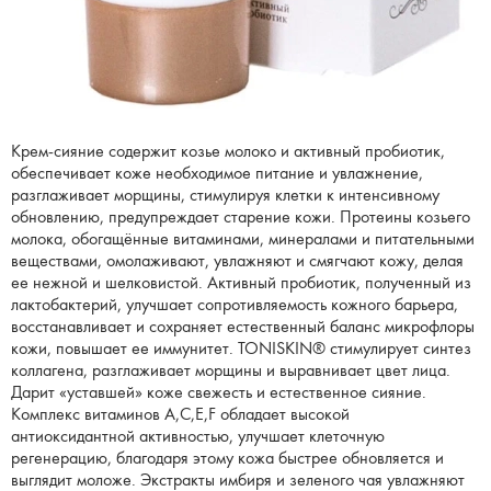
Крем-сияние содержит козье молоко и активный пробиотик,
обеспечивает коже необходимое питание и увлажнение,
разглаживает морщины, стимулируя клетки к интенсивному
обновлению, предупреждает старение кожи. Протеины козьего
молока, обогащённые витаминами, минералами и питательными
веществами, омолаживают, увлажняют и смягчают кожу, делая
ее нежной и шелковистой. Активный пробиотик, полученный из
лактобактерий, улучшает сопротивляемость кожного барьера,
восстанавливает и сохраняет естественный баланс микрофлоры
кожи, повышает ее иммунитет. TONISKIN® стимулирует синтез
коллагена, разглаживает морщины и выравнивает цвет лица.
Дарит «уставшей» коже свежесть и естественное сияние.
Комплекс витаминов A,C,E,F обладает высокой
антиоксидантной активностью, улучшает клеточную
регенерацию, благодаря этому кожа быстрее обновляется и
выглядит моложе. Экстракты имбиря и зеленого чая увлажняют