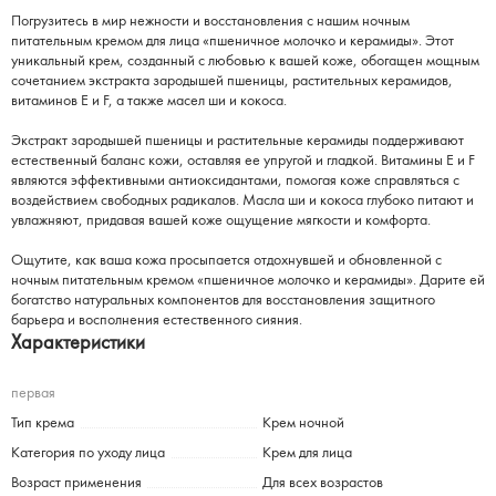
Погрузитесь в мир нежности и восстановления с нашим ночным
питательным кремом для лица «пшеничное молочко и керамиды». Этот
уникальный крем, созданный с любовью к вашей коже, обогащен мощным
сочетанием экстракта зародышей пшеницы, растительных керамидов,
витаминов Е и F, а также масел ши и кокоса.
Экстракт зародышей пшеницы и растительные керамиды поддерживают
естественный баланс кожи, оставляя ее упругой и гладкой. Витамины Е и F
являются эффективными антиоксидантами, помогая коже справляться с
воздействием свободных радикалов. Масла ши и кокоса глубоко питают и
увлажняют, придавая вашей коже ощущение мягкости и комфорта.
Ощутите, как ваша кожа просыпается отдохнувшей и обновленной с
ночным питательным кремом «пшеничное молочко и керамиды». Дарите ей
богатство натуральных компонентов для восстановления защитного
барьера и восполнения естественного сияния.
Характеристики
первая
Тип крема
Крем ночной
Категория по уходу лица
Крем для лица
Возраст применения
Для всех возрастов