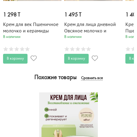
1 298 T
1 495 T
1 40
Крем для век Пшеничное
Крем для лица дневной
Крем
молочко и керамиды
Овсяное молочко и
Пшен
Молочная линия 20 мл
керамиды Молочная
Моло
В наличии
В наличии
В нали
линия 50 мл
В корзину
В корзину
В ко
Похожие товары
Сравнить все