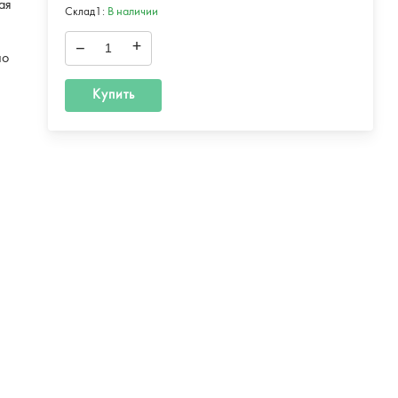
ая
Склад1:
В наличии
–
+
но
Купить