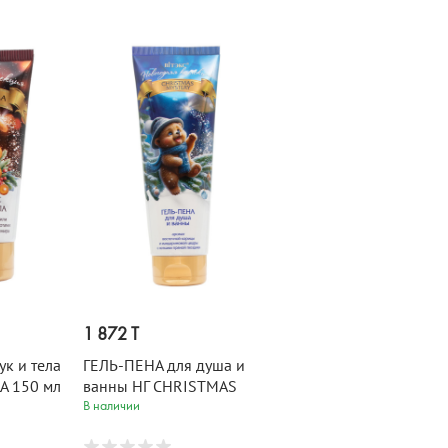
1 872 T
ук и тела
ГЕЛЬ-ПЕНА для душа и
A 150 мл
ванны НГ CHRISTMAS
MYSTERY 250 мл
В наличии