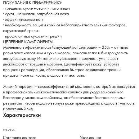
ПОКАЗАНИЯ К ПРИМЕНЕНИЮ:
· трещины, сухие мозоли и натоптыши
· сухая, шершавая, загрубевшая кожа
· эффект «тяжелых ног»
· необходимость защиты кожи от неблагоприятного влияния факторов
окружающей среды
· профилактика сухости и трещин
ЦЕЛЕБНЫЕ КОМПОНЕНТЫ
Мочевина в эффективно действующей концентрации – 25% – активно
размягчает натоптыши и сухие мозоли, помогая легко и быстро удалить
загрубевшую кожу. Интенсивно увлажняет и смягчает, уменьшает
дискомфорт от трещин и мозолей. Дезинфицирует кожу, ускоряет
процессы регенерации, обеспечивая быстрое заживление трещин,
придавая коже мягкость, гладкость и нежность.
Жидкий парафин – высокоэффективный компонент, который используется
в профессиональных косметических салонах для ухода за кожей ног.
Благодаря уникальным свойствам, он обеспечивает быстрые видимые
результаты, чтобы надолго вернуть коже превосходную гладкость, мягкость
и ухоженный вид.
Характеристики
первая
Категория для тела
Уход для ног