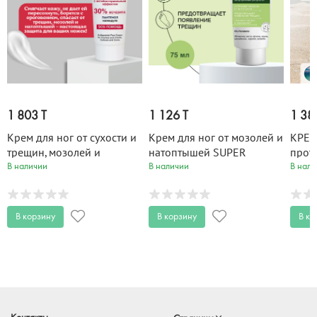
1 803 T
1 126 T
1 38
Крем для ног от сухости и
Крем для ног от мозолей и
КРЕМ-
трещин, мозолей и
натоптышей SUPER
прот
натоптышей PANTHENOL
ПЯТКИ 75 мл
инте
В наличии
В наличии
В нали
UREA 75 мл
восс
PHAR
100 
В корзину
В корзину
В ко