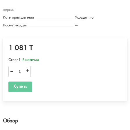
первая
Категория для тела
Уход для ног
Косметика для:
---
1 081 T
Склад1:
В наличии
–
+
Купить
Обзор