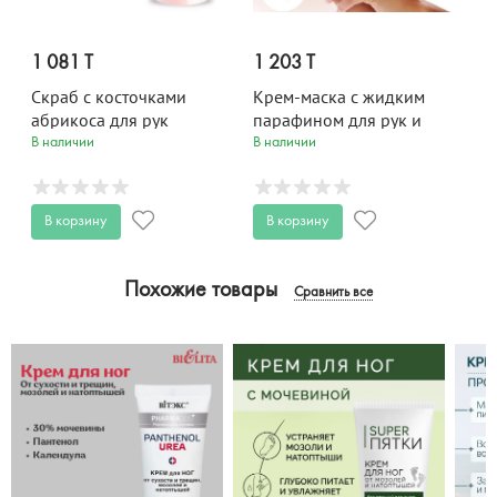
1 081 T
1 203 T
Скраб с косточками
Крем-маска с жидким
абрикоса для рук
парафином для рук и
Парафинотерапия 75 мл
ногтей несмываемая
В наличии
В наличии
Парафинотерапия 100 мл
В корзину
В корзину
Похожие товары
Сравнить все