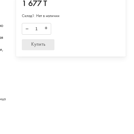
1 677 T
ы
Склад1:
Нет в наличии
ую
–
+
ая
Купить
и,
лица