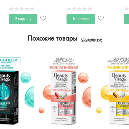
восстанавливающий
атопичной кожи
P
PHARMACOS DEAD SEA
PHARMACOS DEAD SEA
1
100 мл
75мл
В корзину
В корзину
Похожие товары
Сравнить все