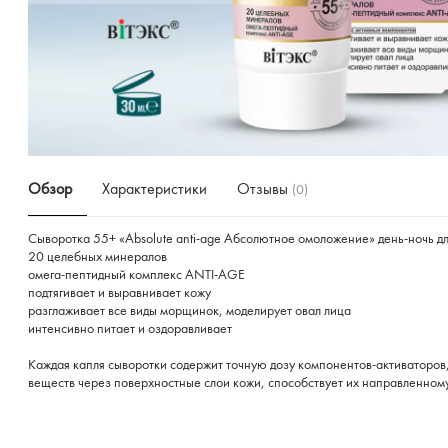
Обзор
Характеристики
Отзывы
(0)
Сыворотка 55+ «Аbsolute anti-age Абсолютное омоложение» день-ночь дл
20 целебных минералов
омега-пептидный комплекс ANTI-AGE
подтягивает и выравнивает кожу
разглаживает все виды морщинок, моделирует овал лица
интенсивно питает и оздоравливает
Каждая капля сыворотки содержит точную дозу компонентов-активаторо
веществ через поверхностные слои кожи, способствует их направленном