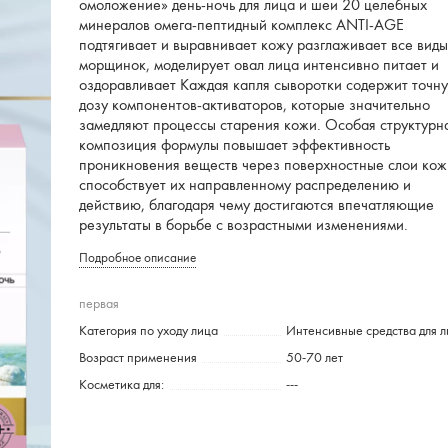
омоложение» день-ночь для лица и шеи 20 целебных
минералов омега-пептидный комплекс ANTI-AGE
подтягивает и выравнивает кожу разглаживает все вид
морщинок, моделирует овал лица интенсивно питает и
оздоравливает Каждая капля сыворотки содержит точн
дозу компонентов-активаторов, которые значительно
замедляют процессы старения кожи. Особая структурн
композиция формулы повышает эффективность
проникновения веществ через поверхностные слои кож
способствует их направленному распределению и
действию, благодаря чему достигаются впечатляющие
результаты в борьбе с возрастными изменениями.
Подробное описание
первая
Категория по уходу лица
Интенсивные средства для 
Возраст применения
50-70 лет
Косметика для:
---