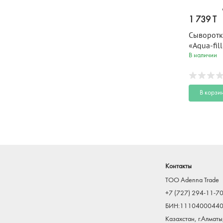
1 739 T
Сыворот
«Aqua-fill
для лица 
В наличии
глаз Beau
В корзи
Контакты
TOO Adenna Trade
+7 (727) 294-11-7
БИН:1110400044
Казахстан, г.Алматы