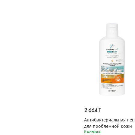
2 664 T
Антибактериальная пен
для проблемной кожи
Pharmacos Dead Sea 15
В наличии