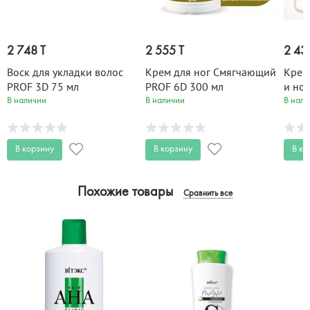
2 748 T
2 555 T
2 43
Воск для укладки волос
Крем для ног Смягчающий
Крем
PROF 3D 75 мл
PROF 6D 300 мл
и ног
В наличии
В наличии
В нали
В корзину
В корзину
В ко
Похожие товары
Сравнить все