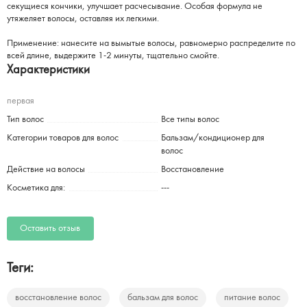
секущиеся кончики, улучшает расчесывание. Особая формула не
утяжеляет волосы, оставляя их легкими.
Применение: нанесите на вымытые волосы, равномерно распределите по
всей длине, выдержите 1-2 минуты, тщательно смойте.
Характеристики
первая
Тип волос
Все типы волос
Категории товаров для волос
Бальзам/кондиционер для
волос
Действие на волосы
Восстановление
Косметика для:
---
Оставить отзыв
Теги:
восстановление волос
бальзам для волос
питание волос