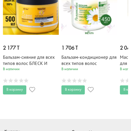
2 177 T
1 706 T
2 04
Бальзам-сияние для всех
Бальзам-кондиционер для
Маск
типов волос БЛЕСК И
всех типов волос
для в
ПИТАНИЕ 500 мл
РОМАШКОВАЯ 450 мл
БАНА
В наличии
В наличии
В нали
МУРУ
450 
В корзину
В корзину
В ко