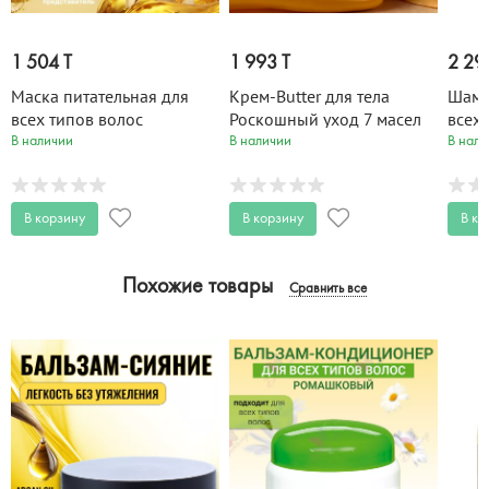
1 504 T
1 993 T
2 29
Маска питательная для
Крем-Butter для тела
Шамп
всех типов волос
Роскошный уход 7 масел
всех 
Роскошный уход 7 масел
200 мл
Роск
В наличии
В наличии
В нали
200 мл
500 
В корзину
В корзину
В ко
Похожие товары
Сравнить все