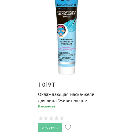
1 019 T
Охлаждающая маска-желе
для лица "Живительное
увлажнение и свежесть"
В наличии
КОСМЕТОЛОГИЯ 100 мл
В корзину