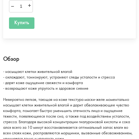
–
+
Купить
Обзор
- насыщают клетки живительной влагой
- охлаждают, тонизируют, устраняют следы усталости и стресса
- дарят коже ощущение свежести и комфорта
- возвращают коже упругость и здоровое сияние
Невероятно легкая, тающая на коже текстура маски-желе моментально
насыщает клетки живительной влагой и дарит обволакивающее чувство
комфорта, помогает быстро уменьшить отечность лица и ощущение
тяжести, появляющееся после сна, а также под воздействием усталости,
стресса. Благодаря высокой концентрации гиалуроновой кислоты и сока
алоэ всего за 10 минут восстанавливается оптимальный запас влаги во
всех слоях кожи, расправляются морщинки, вызванные обезвоживанием,
улучшается тонус и упругость кожи.