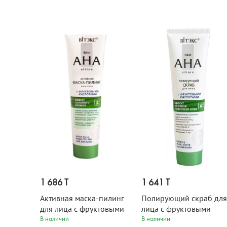
1 686 T
1 641 T
Активная маска-пилинг
Полирующий скраб для
для лица с фруктовыми
лица с фруктовыми
кислотами Skin AHA Clinic
кислотами Skin AHA Clin
В наличии
В наличии