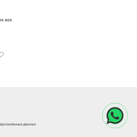
ля век
персональных данных