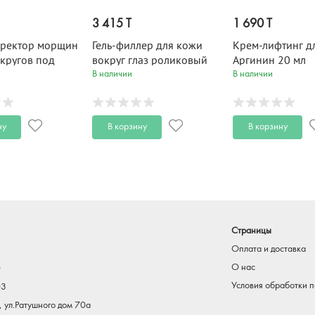
3 415 T
1 690 T
ректор морщин
Гель-филлер для кожи
Крем-лифтинг д
 кругов под
вокруг глаз роликовый
Аргинин 20 мл
Сияние кожи 20
УВЛАЖНЕНИЕ UltraLong
В наличии
В наличии
12 мл
ну
В корзину
В корзину
Страницы
Оплата и доставка
О нас
0
Условия обработки 
03
, ул.Ратушного дом 70а