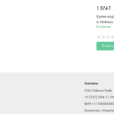
1 574 T
Крем-кор
и темных
глазами 
В наличии
мл
В корзи
Контакты
TOO Adenna Trade
+7 (727) 294-11-7
БИН:1110400044
Казахстан, г.Алматы