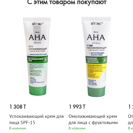
C этим товаром покупают
1 308 T
1 993 T
1 
Успокаивающий крем для
Омолаживающий крем
О
лица SPF-15
для лица с фруктовыми
дл
ic
постпилинговый уход
кислотами, день/ночь Skin
ки
В наличии
В наличии
В 