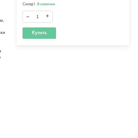
Склад1:
В наличии
–
+
ы,
нки
Купить
а
о