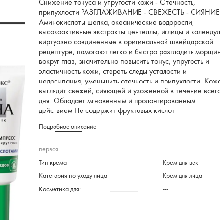
Снижение тонуса и упругости кожи - Отечность,
припухлости РАЗГЛАЖИВАНИЕ - СВЕЖЕСТЬ - СИЯНИЕ
Аминокислоты шелка, океанические водоросли,
высокоактивные экстракты центеллы, иглицы и календул
виртуозно соединенные в оригинальной швейцарской
рецептуре, помогают легко и быстро разгладить морщи
вокруг глаз, значительно повысить тонус, упругость и
эластичность кожи, стереть следы усталости и
недосыпания, уменьшить отечность и припухлости. Кож
выглядит свежей, сияющей и ухоженной в течение всег
дня. Обладает мгновенным и пролонгированным
действием Не содержит фруктовых кислот
Подробное описание
первая
Тип крема
Крем для век
Категория по уходу лица
Крем для лица
Косметика для:
---