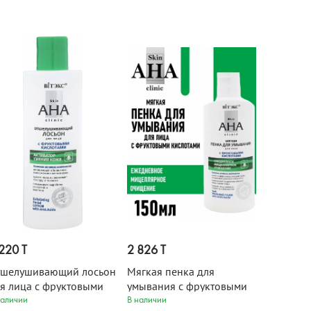
220 T
2 826 T
тшелушивающий лосьон
Мягкая пенка для
я лица с фруктовыми
умывания с фруктовыми
слотами Skin AHA Clinic
кислотами Skin AHA Clinic
наличии
В наличии