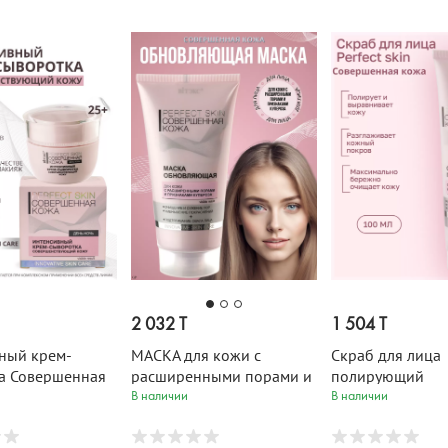
2 032 T
1 504 T
ный крем-
МАСКА для кожи с
Скраб для лица
а Совершенная
расширенными порами и
полирующий
мл
признаками купероза
Совершенная К
В наличии
В наличии
Совершенная Кожа 150
мл
мл