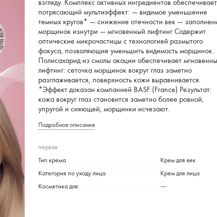
взгляду. Комплекс активных ингредиентов обеспечивае
потрясающий мультиэффект: — видимое уменьшение
темных кругов* — снижение отечности век — заполнен
морщинок изнутри — мгновенный лифтинг Содержит
оптические микрочастицы с технологией размытого
фокуса, позволяющие уменьшить видимость морщинок.
Полисахарид из смолы акации обеспечивает мгновенн
лифтинг: сеточка морщинок вокруг глаз заметно
разглаживается, поверхность кожи выравнивается.
*Эффект доказан компанией BASF (France) Результат:
кожа вокруг глаз становится заметно более ровной,
упругой и сияющей, морщинки исчезают.
Подробное описание
первая
Тип крема
Крем для век
Категория по уходу лица
Крем для лица
Косметика для:
---