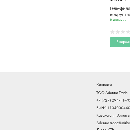
Гель-фил
вокруг г
УВЛАЖНЕН
В наличии
12 мл
В корзи
Контакты
TOO Adenna Trade
+7 (727) 294-11-7
БИН:1110400044
Казахстан, г.Алматы
Adenna-trade@mirkos