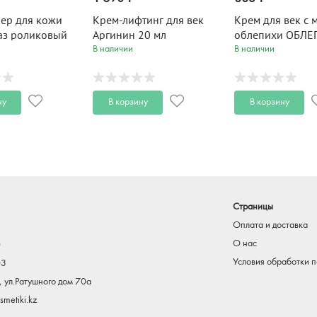
лер для кожи
Крем-лифтинг для век
Крем для век с 
лаз роликовый
Аргинин 20 мл
облепихи ОБЛЕ
ИЕ UltraLong
мл
В наличии
В наличии
ну
В корзину
В корзину
Страницы
Оплата и доставка
О нас
0
Условия обработки 
03
, ул.Ратушного дом 70а
metiki.kz