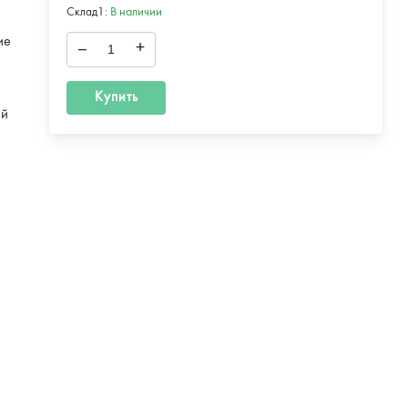
т
Склад1:
В наличии
ие
–
+
Купить
ый