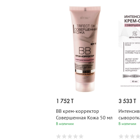
1 752 T
3 533 T
ВВ крем-корректор
Интенсив
Совершенная Кожа 50 мл
сыворотк
Кожа 45 
В наличии
В наличии