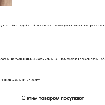
вуя ее. Темные круги и припухлости под глазами уменьшаются, что придает ясн
зволяющие уменьшить видимость морщинок. Полисахарид из смолы акации обе
и сияющей, морщинки исчезают.
C этим товаром покупают