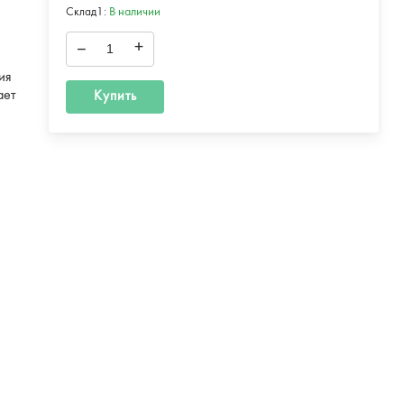
Склад1:
В наличии
–
+
ия
ает
Купить