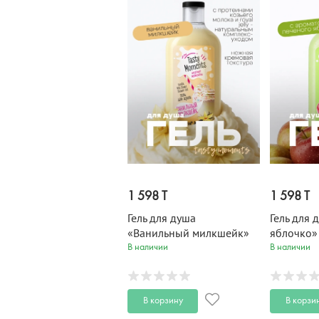
1 598 T
1 598 T
Гель для душа
Гель для 
«Ванильный милкшейк»
яблочко»
TASTY MOMENTS 300 мл
MOMENTS
В наличии
В наличии
В корзину
В корзи