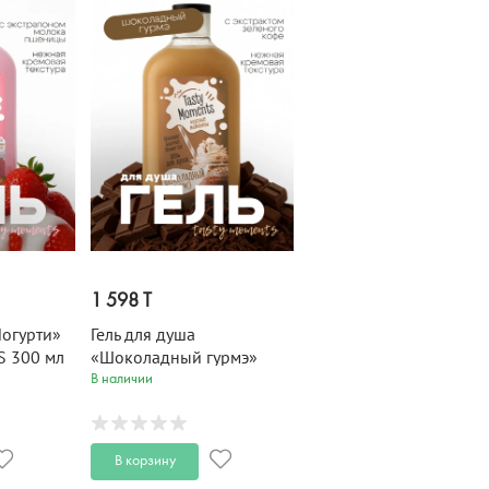
1 598 T
Йогурти»
Гель для душа
 300 мл
«Шоколадный гурмэ»
TASTY MOMENTS 300 мл
В наличии
В корзину