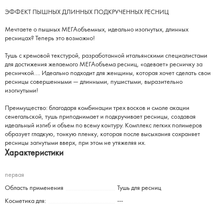
ЭФФЕКТ ПЫШНЫХ ДЛИННЫХ ПОДКРУЧЕННЫХ РЕСНИЦ
Мечтаете о пышных МЕГАобъемных, идеально изогнутых, длинных
ресницах? Теперь это возможно!
Тушь с кремовой текстурой, разработанной итальянскими специалистами
для достижения желаемого МЕГАобъема ресниц, «одевает» ресничку за
ресничкой…. Идеально подходит для женщины, которая хочет сделать свои
ресницы совершенными — длинными, пушистыми, выразительно
изогнутыми!
Преимущество: благодаря комбинации трех восков и смоле акации
сенегальской, тушь приподнимает и подкручивает ресницы, создавая
идеальный изгиб и объем по всему контуру. Комплекс легких полимеров
образует гладкую, тонкую пленку, которая после высыхания сохраняет
ресницы загнутыми вверх, при этом не утяжеляя их.
Характеристики
первая
Область применения
Тушь для ресниц
Косметика для:
---