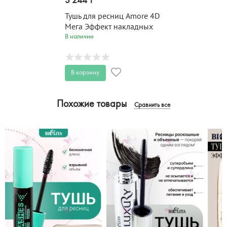
3 244 T
Тушь для ресниц Amore 4D
Мега Эффект накладных
ресниц 10 мл
В наличии
В корзину
Похожие товары
Сравнить все