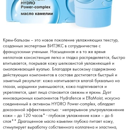
Крем-бальзам – это новое поколение увлажняющих текстур,
созданных экспертами ВИТЭКС в сотрудничестве с
французскими учеными. Насыщенная и в то же время
неплотная консистенция легко и гладко распределяется, быстро
впитывается, покрывая кожу шелковистой увлажняющей и
омолаживающей вуалью. Благодаря высокому содержанию
действующих компонентов в составе достигается быстрый и
заметный результат: кожа напитывается влагой буквально на
глазах, морщинки уменьшаются, кожа подтягивается и
укрепляется, цвет лица становится свежим и ярким. Дуэт
инновационных компонентов Hydrafence и ElfaMoist, искусно
соединенный в активном HYDRO Power-complex, обладает
доказанной эффективностью: · непрерывное ультраувлажнение
кожи – до 120 часов* · глубокое увлажнение кожи – до 6
слоя** Драгоценное масло камелии глубоко питает кожу,
стимулирует выработку собственного коллагена и эластина,