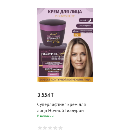
3 554 T
Суперлифтинг крем для
лица Ночной Гиалурон
LIFT 55+ 45 мл
В наличии