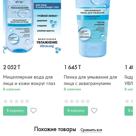
2 052 T
1 645 T
1 40
Мицеллярная вода для
Пенка для умывания для
Гидр
лица и кожи вокруг глаз
лица с аквагранулами
УВЛА
УВЛАЖНЕНИЕ UltraLong
УВЛАЖНЕНИЕ UltraLong
200 
В наличии
В наличии
В нали
400 мл
150 мл
В корзину
В корзину
В ко
Похожие товары
Сравнить все