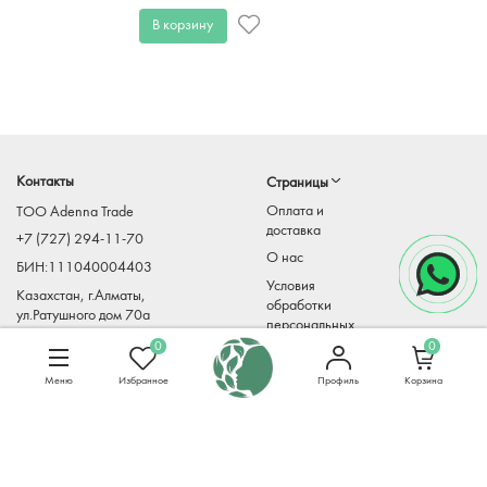
В корзину
Контакты
Страницы
Оплата и
TOO Adenna Trade
доставка
+7 (727) 294-11-70
О нас
БИН:111040004403
Условия
Казахстан, г.Алматы,
обработки
ул.Ратушного дом 70а
персональных
Adenna-
данных
0
0
trade@mirkosmetiki.kz
Меню
Избранное
Профиль
Корзина