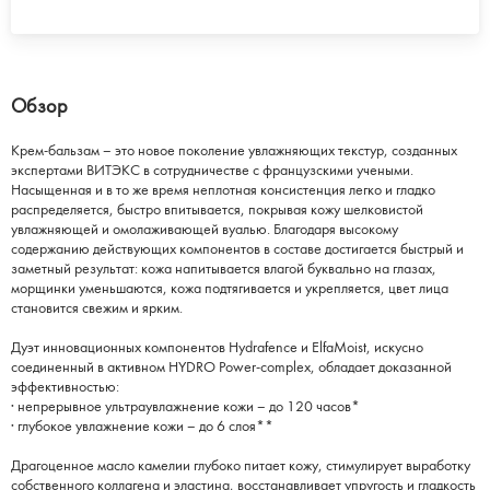
Обзор
Крем-бальзам – это новое поколение увлажняющих текстур, созданных
экспертами ВИТЭКС в сотрудничестве с французскими учеными.
Насыщенная и в то же время неплотная консистенция легко и гладко
распределяется, быстро впитывается, покрывая кожу шелковистой
увлажняющей и омолаживающей вуалью. Благодаря высокому
содержанию действующих компонентов в составе достигается быстрый и
заметный результат: кожа напитывается влагой буквально на глазах,
морщинки уменьшаются, кожа подтягивается и укрепляется, цвет лица
становится свежим и ярким.
Дуэт инновационных компонентов Hydrafence и ElfaMoist, искусно
соединенный в активном HYDRO Power-complex, обладает доказанной
эффективностью:
· непрерывное ультраувлажнение кожи – до 120 часов*
· глубокое увлажнение кожи – до 6 слоя**
Драгоценное масло камелии глубоко питает кожу, стимулирует выработку
собственного коллагена и эластина, восстанавливает упругость и гладкость