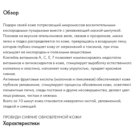
Обзор
Подари своей коже потрясающий микромассаж восхитительными
кислородными пузырьками вместе с увлажняющей маской-шипучкой.
Похожая на вкусное апельсиновое желе, свежая и прозрачная, маска
легко и гладко распределяется по коже, превращаясь в воздушную пену,
которая глубоко очищает кожу от загрязнений и токсинов, при этом
насыщает ее кислородом и полезными веществами.
Коктейль витаминов А, С, Е, F позволяет компенсировать недостаток
витаминов и антиоксидантов в коже, стимулирует выработку естественного
коллагена и эластина, наполняет кожу упругостью, придает красивое
сияние.
Активные фруктовые кислоты (молочная и гликолевая) обеспечивают коже
глубокое увлажнение, стимулируют процессы обновления кожи, осветляют
пигментные пятна, следы постакне и другие несовершенства, делают цвет
лица ровным, чистым и нежным.
Всего за 10 минут кожа становится невероятно чистой, увлажненной,
гладкой и сияющей.
ПРОБУДИ СИЯНИЕ ОБНОВЛЕННОЙ КОЖИ
Характеристики