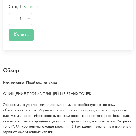
Склад1:
В наличии
–
+
Купить
Обзор
Назначение: Проблемная кожа
ОЧИЩЕНИЕ ПРОТИВ ПРЫЩЕЙ И ЧЕРНЫХ ТОЧЕК
Эффективно удаляет жир и загрязнения, способствует активному
обновлению клеток. Улучшает рельеф кожи, возвращает коже здоровый
вид. Активные антибактериальные компоненты подавляют рост бактерий,
оказывают антирецидивное действие, предотвращают появление "черных
точек". Микрогранулы оксида кремния (Si) очищают поры от черных точек,
удаляют омертвевшие клетки.