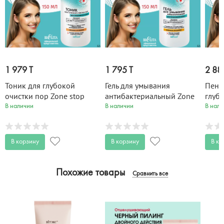
1 979 T
1 795 T
2 88
Тоник для глубокой
Гель для умывания
Пенк
очистки пор Zone stop
антибактериальный Zone
глуб
ACNE 150 мл
stop ACNE 150 мл
stop
В наличии
В наличии
В нали
В корзину
В корзину
В ко
Похожие товары
Сравнить все