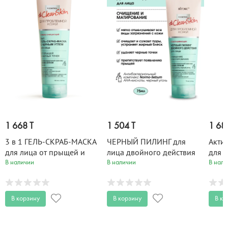
1 668 T
1 504 T
1 68
3 в 1 ГЕЛЬ-СКРАБ-МАСКА
ЧЕРНЫЙ ПИЛИНГ для
Акти
для лица от прыщей и
лица двойного действия
для 
черных точек с черным
Clean Skin 75 мл
кисло
В наличии
В наличии
В нали
углём Clean Skin 100 мл
100 
В корзину
В корзину
В ко