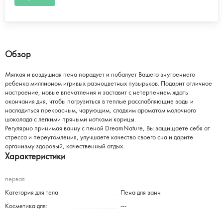
Обзор
Мягкая и воздушная пена порадует и побалует Вашего внутреннего
ребенка миллионом игривых разноцветных пузырьков. Подарит отличное
настроение, новые впечатления и заставит с нетерпением ждать
окончания дня, чтобы погрузиться в теплые расслабляющие воды и
насладиться прекрасным, чарующим, сладким ароматом молочного
шоколада с легкими пряными нотками корицы.
Регулярно принимая ванну с пеной DreamNature, Вы защищаете себя от
стресса и переутомления, улучшаете качество своего сна и дарите
организму здоровый, качественный отдых.
Характеристики
первая
Категория для тела
Пена для ванн
Косметика для:
---