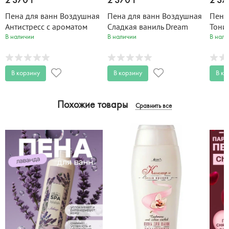
2 370 T
2 370 T
2 37
Пена для ванн Воздушная
Пена для ванн Воздушная
Пена
Антистресс с ароматом
Сладкая ваниль Dream
Тони
ромашки Dream Nature 1 л
Nature 1 л
можж
В наличии
В наличии
В нали
Natur
В корзину
В корзину
В ко
Похожие товары
Сравнить все