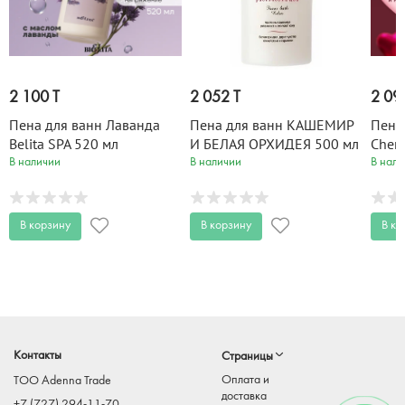
2 100 T
2 052 T
2 09
Пена для ванн Лаванда
Пена для ванн КАШЕМИР
Пена 
Belita SPA 520 мл
И БЕЛАЯ ОРХИДЕЯ 500 мл
Cherr
В наличии
В наличии
В нали
В корзину
В корзину
В ко
Контакты
Страницы
Оплата и
TOO Adenna Trade
доставка
+7 (727) 294-11-70