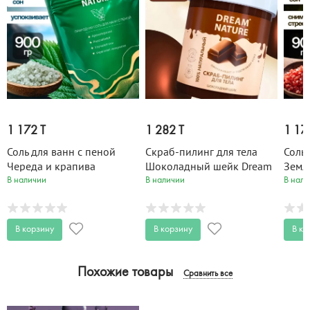
1 172 T
1 282 T
1 17
Соль для ванн с пеной
Скраб-пилинг для тела
Соль 
Череда и крапива
Шоколадный шейк Dream
Земл
Антистресс Dream Nature
Nature 250 гр
Анти
В наличии
В наличии
В нали
900 гр
Natur
В корзину
В корзину
В ко
Похожие товары
Сравнить все