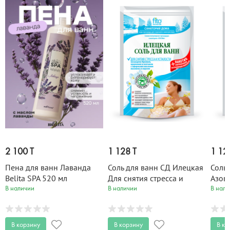
2 100 T
1 128 T
1 12
Пена для ванн Лаванда
Соль для ванн СД Илецкая
Соль 
Belita SPA 520 мл
Для снятия стресса и
Азов
усталости 530гр
Успо
В наличии
В наличии
В нали
В корзину
В корзину
В ко