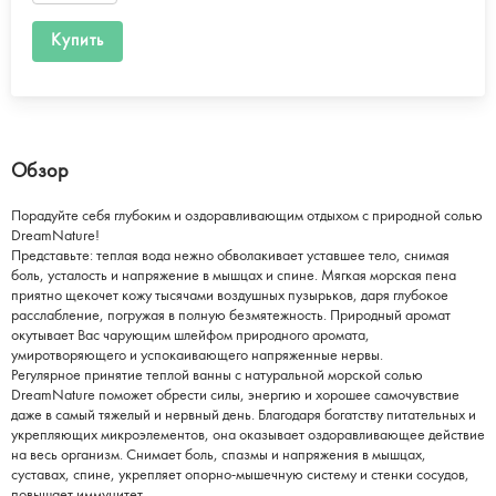
Купить
Обзор
Порадуйте себя глубоким и оздоравливающим отдыхом с природной солью
DreamNature!
Представьте: теплая вода нежно обволакивает уставшее тело, снимая
боль, усталость и напряжение в мышцах и спине. Мягкая морская пена
приятно щекочет кожу тысячами воздушных пузырьков, даря глубокое
расслабление, погружая в полную безмятежность. Природный аромат
окутывает Вас чарующим шлейфом природного аромата,
умиротворяющего и успокаивающего напряженные нервы.
Регулярное принятие теплой ванны с натуральной морской солью
DreamNature поможет обрести силы, энергию и хорошее самочувствие
даже в самый тяжелый и нервный день. Благодаря богатству питательных и
укрепляющих микроэлементов, она оказывает оздоравливающее действие
на весь организм. Снимает боль, спазмы и напряжения в мышцах,
суставах, спине, укрепляет опорно-мышечную систему и стенки сосудов,
повышает иммунитет.