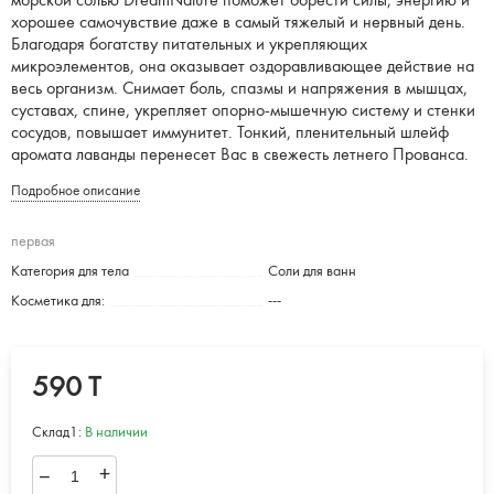
морской солью DreamNature поможет обрести силы, энергию и
хорошее самочувствие даже в самый тяжелый и нервный день.
Благодаря богатству питательных и укрепляющих
микроэлементов, она оказывает оздоравливающее действие на
весь организм. Снимает боль, спазмы и напряжения в мышцах,
суставах, спине, укрепляет опорно-мышечную систему и стенки
сосудов, повышает иммунитет. Тонкий, пленительный шлейф
аромата лаванды перенесет Вас в свежесть летнего Прованса.
Подробное описание
первая
Категория для тела
Соли для ванн
Косметика для:
---
590 T
Склад1:
В наличии
–
+