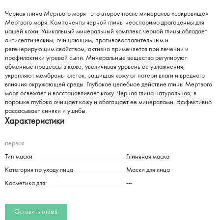
Черная глина Мертвого моря - это второе после минералов «сокровище»
Мертвого моря. Компоненты черной глины неоспоримо драгоценны для
нашей кожи. Уникальный минеральный комплекс черной глины обладает
антисептическим, очищающим, противовоспалительным и
регенерирующим свойством, активно применяется при лечении и
профилактики угревой сыпи. Минеральные вещества регулируют
обменные процессы в коже, увеличивая уровень её увлажнения,
укрепляют мембраны клеток, защищая кожу от потери влаги и вредного
влияния окружающей среды. Глубокое целебное действие глины Мертвого
моря освежает и восстанавливает кожу. Черная глина натуральная, в
порошке глубоко очищает кожу и обогащает ее минералами. Эффективно
рассасывает синяки и ушибы.
Характеристики
первая
Тип маски
Глиняная маска
Категория по уходу лица
Маски для лица
Косметика для:
---
Оставить отзыв