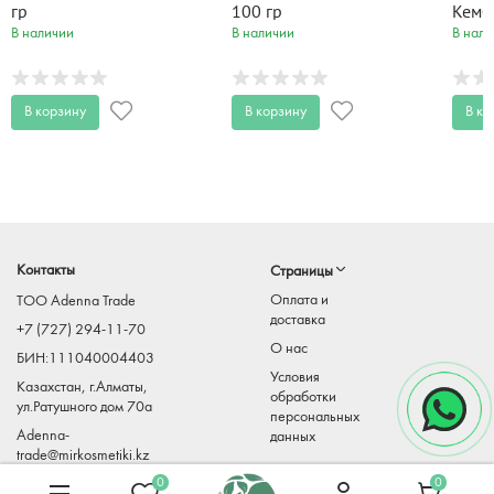
гр
100 гр
Кемб
В наличии
В наличии
В нали
В корзину
В корзину
В ко
Контакты
Страницы
Оплата и
TOO Adenna Trade
доставка
+7 (727) 294-11-70
О нас
БИН:111040004403
Условия
Казахстан, г.Алматы,
обработки
ул.Ратушного дом 70а
персональных
Adenna-
данных
trade@mirkosmetiki.kz
0
0