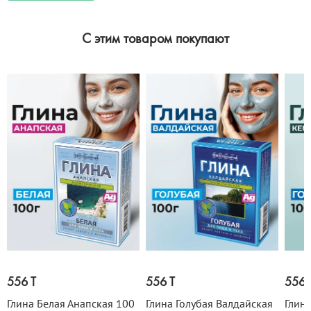
C этим товаром покупают
556 T
556 T
556 
Глина Белая Анапская 100
Глина Голубая Валдайская
Глина