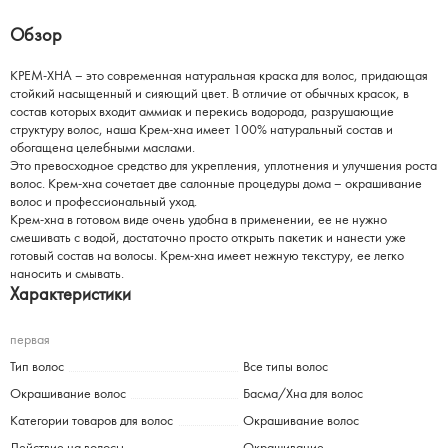
Обзор
КРЕМ-ХНА – это современная натуральная краска для волос, придающая
стойкий насыщенный и сияющий цвет. В отличие от обычных красок, в
состав которых входит аммиак и перекись водорода, разрушающие
структуру волос, наша Крем-хна имеет 100% натуральный состав и
обогащена целебными маслами.
Это превосходное средство для укрепления, уплотнения и улучшения роста
волос. Крем-хна сочетает две салонные процедуры дома – окрашивание
волос и профессиональный уход.
Крем-хна в готовом виде очень удобна в применении, ее не нужно
смешивать с водой, достаточно просто открыть пакетик и нанести уже
готовый состав на волосы. Крем-хна имеет нежную текстуру, ее легко
наносить и смывать.
Характеристики
первая
Тип волос
Все типы волос
Окрашивание волос
Басма/Хна для волос
Категории товаров для волос
Окрашивание волос