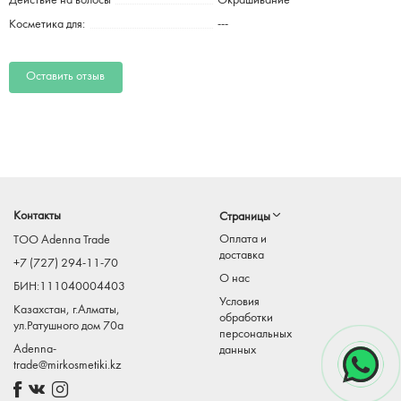
Действие на волосы
Окрашивание
Косметика для:
---
Оставить отзыв
Контакты
Страницы
Оплата и
TOO Adenna Trade
доставка
+7 (727) 294-11-70
О нас
БИН:111040004403
Условия
Казахстан, г.Алматы,
обработки
ул.Ратушного дом 70а
персональных
Adenna-
данных
trade@mirkosmetiki.kz