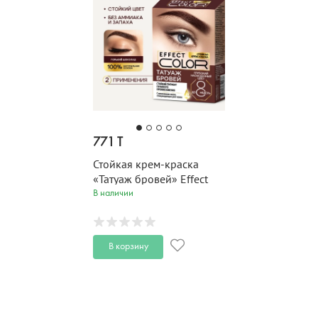
771 T
Стойкая крем-краска
«Татуаж бровей» Effect
Color Тон Горький
В наличии
шоколад 2х2мл
В корзину