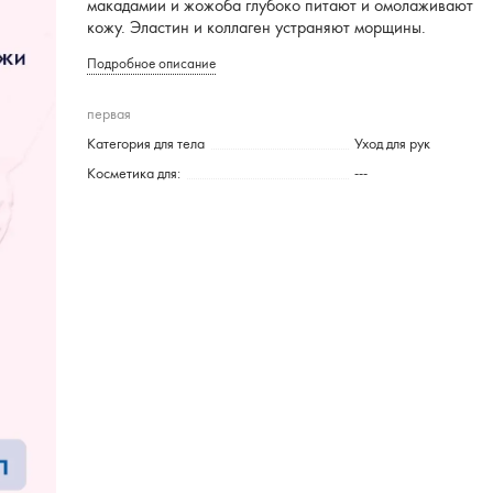
макадамии и жожоба глубоко питают и омолаживают
кожу. Эластин и коллаген устраняют морщины.
Подробное описание
первая
Категория для тела
Уход для рук
Косметика для:
---