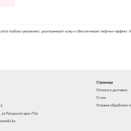
кислота глубоко увлажняет, разглаживает кожу и обеспечивает лифтинг-эффект
Страницы
Оплата и доставка
О нас
0
Условия обработки 
03
, ул.Ратушного дом 70а
metiki.kz