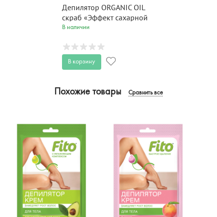
Депилятор ORGANIC OIL
скраб «Эффект сахарной
эпиляции» 100 мл
В наличии
В корзину
Похожие товары
Сравнить все