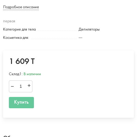
Подробное описание
первая
Категория для тела
Депиляторы
Косметика для:
---
1 609 T
Склад1:
В наличии
–
+
Купить