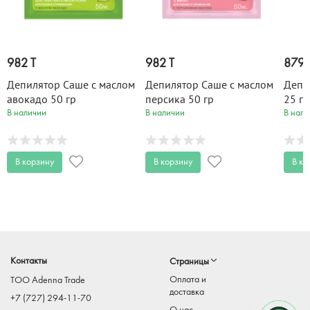
982 T
982 T
879 
Депилятор Саше с маслом
Депилятор Саше с маслом
Депи
авокадо 50 гр
персика 50 гр
25 гр
В наличии
В наличии
В нали
В корзину
В корзину
В ко
Контакты
Страницы
Оплата и
TOO Adenna Trade
доставка
+7 (727) 294-11-70