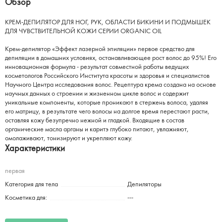
Обзор
КРЕМ-ДЕПИЛЯТОР ДЛЯ НОГ, РУК, ОБЛАСТИ БИКИНИ И ПОДМЫШЕК
ДЛЯ ЧУВСТВИТЕЛЬНОЙ КОЖИ СЕРИИ ORGANIC OIL
Крем-депилятор «Эффект лазерной эпиляции» первое средство для
депиляции в домашних условиях, останавливающее рост волос до 95%! Его
инновационная формула - результат совместной работы ведущих
косметологов Российского Института красоты и здоровья и специалистов
Научного Центра исследования волос. Рецептура крема создана на основе
научных данных о строении и жизненном цикле волос и содержит
уникальные компоненты, которые проникают в стержень волоса, удаляя
его матрицу, в результате чего волосы на долгое время перестают расти,
оставляя кожу безупречно нежной и гладкой. Входящие в состав
органические масла арганы и каритэ глубоко питают, увлажняют,
омолаживают, тонизируют и укрепляют кожу.
Характеристики
первая
Категория для тела
Депиляторы
Косметика для:
---