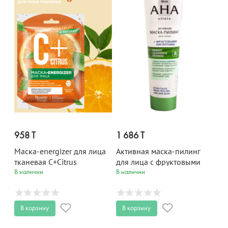
958 T
1 686 T
Маска-energizer для лица
Активная маска-пилинг
тканевая C+Citrus
для лица с фруктовыми
кислотами Skin AHA Clinic
В наличии
В наличии
100 мл
В корзину
В корзину