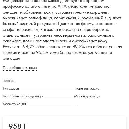
Мицеллярная тканевая маска действует по принципу
профессионального пилинга AHA кислотами: мгновенно
очищает и обновляет кожу, устраняет мелкие морщины,
выравнивает рельеф лица, дарит свежий, ухоженный вид, дает
быстрый видимый результат! Деликатная формула на основе
альфа-гидрокислот, хитозана и сока алоэ-вера бережно
отшелушивает , устраняет несовершенства, разглаживает,
освежает, повышает эластичность и омолаживает кожу.
Результат: 98,2% обновленная кожа 89,3% кожа более ровная
гладкая и ровная 96,4% кожа более свежая, ухоженная и
сияющая
Подробное описание
первая
Тип маски
Тканевая маска
Категория по уходу лица
Маски для лица
Косметика для:
---
958 T