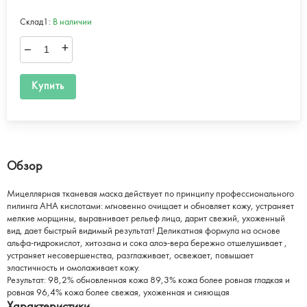
Склад1:
В наличии
–
+
Купить
Обзор
Мицеллярная тканевая маска действует по принципу профессионального
пилинга AHA кислотами: мгновенно очищает и обновляет кожу, устраняет
мелкие морщины, выравнивает рельеф лица, дарит свежий, ухоженный
вид, дает быстрый видимый результат! Деликатная формула на основе
альфа-гидрокислот, хитозана и сока алоэ-вера бережно отшелушивает ,
устраняет несовершенства, разглаживает, освежает, повышает
эластичность и омолаживает кожу.
Результат: 98,2% обновленная кожа 89,3% кожа более ровная гладкая и
ровная 96,4% кожа более свежая, ухоженная и сияющая