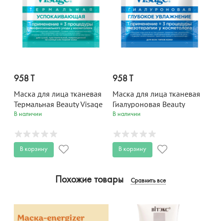
958 T
958 T
Маска для лица тканевая
Маска для лица тканевая
Термальная Beauty Visage
Гиалуроновая Beauty
25 мл
Visage 25 мл
В наличии
В наличии
В корзину
В корзину
Похожие товары
Сравнить все