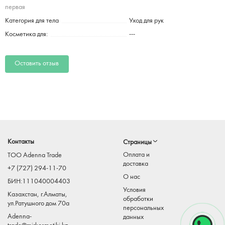
первая
Категория для тела
Уход для рук
Косметика для:
---
Оставить отзыв
Контакты
Страницы
Оплата и
TOO Adenna Trade
доставка
+7 (727) 294-11-70
О нас
БИН:111040004403
Условия
Казахстан, г.Алматы,
обработки
ул.Ратушного дом 70а
персональных
Adenna-
данных