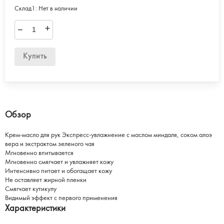
Склад1:
Нет в наличии
–
+
Купить
Обзор
Крем-масло для рук Экспресс-увлажнение с маслом миндаля, соком алоэ
вера и экстрактом зеленого чая
Мгновенно впитывается
Мгновенно смягчает и увлажняет кожу
Интенсивно питает и обогащает кожу
Не оставляет жирной пленки
Смягчает кутикулу
Видимый эффект с первого применения
Характеристики