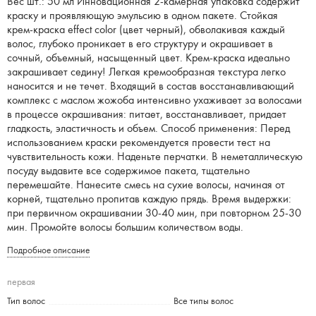
Вес шт.: 50 мл Инновационная 2-камерная упаковка содержит
краску и проявляющую эмульсию в одном пакете. Стойкая
крем-краска effect color (цвет черный), обволакивая каждый
волос, глубоко проникает в его структуру и окрашивает в
сочный, объемный, насыщенный цвет. Крем-краска идеально
закрашивает седину! Легкая кремообразная текстура легко
наносится и не течет. Входящий в состав восстанавливающий
комплекс с маслом жожоба интенсивно ухаживает за волосами
в процессе окрашивания: питает, восстанавливает, придает
гладкость, эластичность и объем. Способ применения: Перед
использованием краски рекомендуется провести тест на
чувствительность кожи. Наденьте перчатки. В неметаллическую
посуду выдавите все содержимое пакета, тщательно
перемешайте. Нанесите смесь на сухие волосы, начиная от
корней, тщательно пропитав каждую прядь. Время выдержки:
при первичном окрашивании 30-40 мин, при повторном 25-30
мин. Промойте волосы большим количеством воды.
Подробное описание
первая
Тип волос
Все типы волос