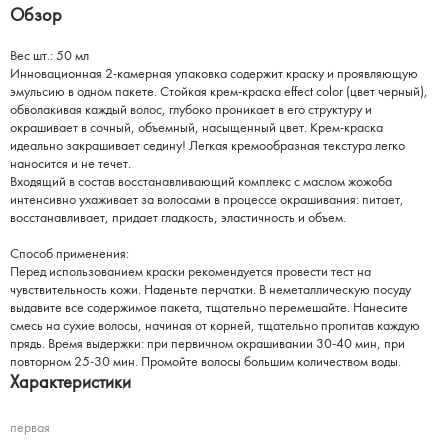
Обзор
Вес шт.: 50 мл
Инновационная 2-камерная упаковка содержит краску и проявляющую
эмульсию в одном пакете. Стойкая крем-краска effect color (цвет черный),
обволакивая каждый волос, глубоко проникает в его структуру и
окрашивает в сочный, объемный, насыщенный цвет. Крем-краска
идеально закрашивает седину! Легкая кремообразная текстура легко
наносится и не течет.
Входящий в состав восстанавливающий комплекс с маслом жожоба
интенсивно ухаживает за волосами в процессе окрашивания: питает,
восстанавливает, придает гладкость, эластичность и объем.
Способ применения:
Перед использованием краски рекомендуется провести тест на
чувствительность кожи. Наденьте перчатки. В неметаллическую посуду
выдавите все содержимое пакета, тщательно перемешайте. Нанесите
смесь на сухие волосы, начиная от корней, тщательно пропитав каждую
прядь. Время выдержки: при первичном окрашивании 30-40 мин, при
повторном 25-30 мин. Промойте волосы большим количеством воды.
Характеристики
первая