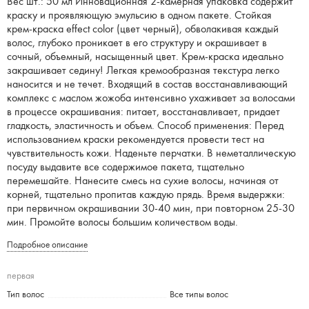
Вес шт.: 50 мл Инновационная 2-камерная упаковка содержит
краску и проявляющую эмульсию в одном пакете. Стойкая
крем-краска effect color (цвет черный), обволакивая каждый
волос, глубоко проникает в его структуру и окрашивает в
сочный, объемный, насыщенный цвет. Крем-краска идеально
закрашивает седину! Легкая кремообразная текстура легко
наносится и не течет. Входящий в состав восстанавливающий
комплекс с маслом жожоба интенсивно ухаживает за волосами
в процессе окрашивания: питает, восстанавливает, придает
гладкость, эластичность и объем. Способ применения: Перед
использованием краски рекомендуется провести тест на
чувствительность кожи. Наденьте перчатки. В неметаллическую
посуду выдавите все содержимое пакета, тщательно
перемешайте. Нанесите смесь на сухие волосы, начиная от
корней, тщательно пропитав каждую прядь. Время выдержки:
при первичном окрашивании 30-40 мин, при повторном 25-30
мин. Промойте волосы большим количеством воды.
Подробное описание
первая
Тип волос
Все типы волос