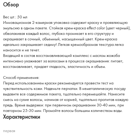
Обзор
Вес шт.: 50 мл
Инновационная 2-камерная упаковка содержит краску и проявляющую
эмульсию в одном пакете. Стойкая крем-краска effect color (цвет черный),
обволакивая каждый волос, глубоко проникает в его структуру и
окрашивает в сочный, объемный, насыщенный цвет. Крем-краска
идеально закрашивает седину! Легкая кремообразная текстура легко
наносится и не течет.
Входящий в состав восстанавливающий комплекс с маслом жожоба
интенсивно ухаживает за волосами в процессе окрашивания: питает,
восстанавливает, придает гладкость, эластичность и объем.
Способ применения:
Перед использованием краски рекомендуется провести тест на
чувствительность кожи. Наденьте перчатки. В неметаллическую посуду
выдавите все содержимое пакета, тщательно перемешайте. Нанесите
смесь на сухие волосы, начиная от корней, тщательно пропитав каждую
прядь. Время выдержки: при первичном окрашивании 30-40 мин, при
повторном 25-30 мин. Промойте волосы большим количеством воды.
Характеристики
первая