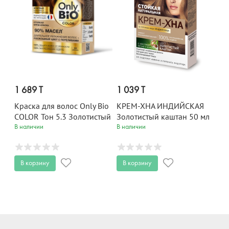
1 689 T
1 039 T
Краска для волос Only Bio
КРЕМ-ХНА ИНДИЙСКАЯ
COLOR Тон 5.3 Золотистый
Золотистый каштан 50 мл
каштан 115 мл
В наличии
В наличии
В корзину
В корзину