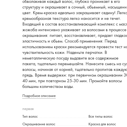
обволакивая каждый волос, глубоко проникает в его
структуру и окрашивает в сочный, объемный, насыщен
цвет. Крем-краска идеально закрашивает седину! Легк
кремообразная текстура легко наносится и не течет.
Входящий в состав восстанавливающий комплекс с мас
жожоба интенсивно ухаживает за волосами в процессе
окрашивания: питает, восстанавливает, придает гладкос
эластичность и объем. Способ применения: Перед
использованием краски рекомендуется провести тест н
чувствительность кожи. Наденьте перчатки. В
неметаллическую посуду выдавите все содержимое
пакета, тщательно перемешайте. Нанесите смесь на су
волосы, начиная от корней, тщательно пропитав кажду
прядь. Время выдержки: при первичном окрашивании 3
40 мин, при повторном 25-30 мин. Промойте волосы
большим количеством воды.
Подробное описание
первая
Тип волос
Все типы волос
Окрашивание волос
Краска для волос