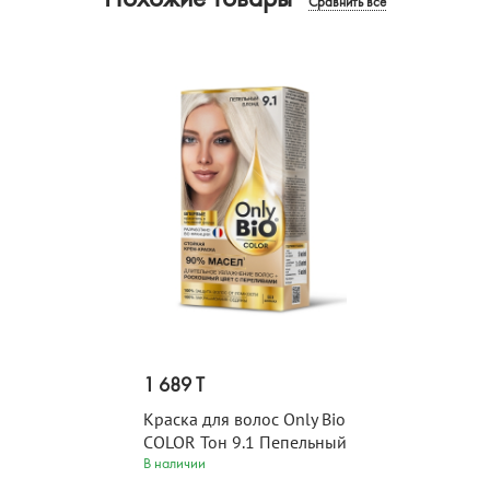
Похожие товары
Сравнить все
1 689 T
Краска для волос Only Bio
COLOR Тон 9.1 Пепельный
блонд 115 мл
В наличии