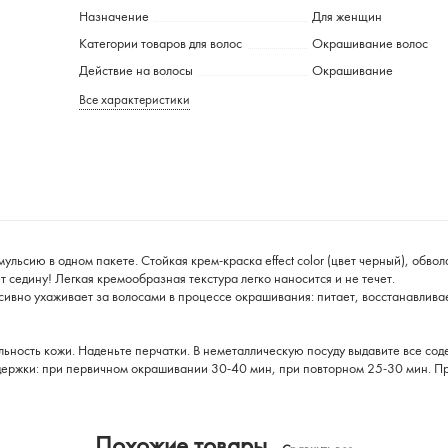
Назначение
Для женщин
Категории товаров для волос
Окрашивание волос
Действие на волосы
Окрашивание
Все характеристики
сию в одном пакете. Стойкая крем-краска effect color (цвет черный), обвола
седину! Легкая кремообразная текстура легко наносится и не течет.
вно ухаживает за волосами в процессе окрашивания: питает, восстанавливает,
льность кожи. Наденьте перчатки. В неметаллическую посуду выдавите все со
ыдержки: при первичном окрашивании 30-40 мин, при повторном 25-30 мин. П