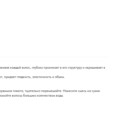
кивая каждый волос, глубоко проникает в его структуру и окрашивает в
 придает гладкость, эластичность и объем.
держимое пакета, тщательно перемешайте. Нанесите смесь на сухие
ромойте волосы большим количеством воды.