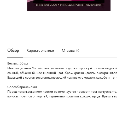
Обзор
Характеристики
Отзывы
(0)
Вес шт.: 50 мл
Инновационная 2-камерная упаковка содержит краску и проявляющую эмуль
сочный, объемный, насыщенный цвет. Крем-краска идеально закрашивает 
Входящий в состав восстанавливающий комплекс с маслом жожоба интенси
Способ применения:
Перед использованием краски рекомендуется провести тест на чувствите
волосы, начиная от корней, тщательно пропитав каждую прядь. Время в