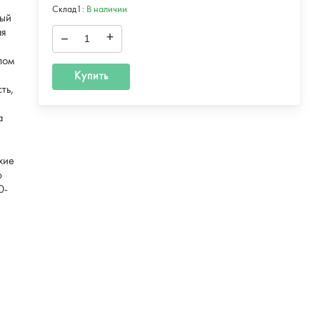
Склад1:
В наличии
ный
ая
–
+
лом
Купить
ть,
а
хие
ю
0-