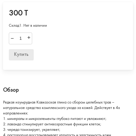
300 T
Склад1:
Нет в наличии
–
+
Купить
Обзор
Редкая изумрудная Кавказская глина со сбором целебных трав –
натуральное средство комплексного ухода за кожей. Действует в 4х
направлениях:
1. минералы и микроэлементы глубоко питают и увлажняют;
2. лаванда стимулирует антивозрастные функции клеток;
3. череда тонизирует, укрепляет;
4. расторопша восстанавливает упругость и эластичность кожи