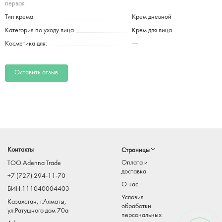
первая
Тип крема
Крем дневной
Категория по уходу лица
Крем для лица
Косметика для:
---
Оставить отзыв
Контакты
Страницы
Оплата и
TOO Adenna Trade
доставка
+7 (727) 294-11-70
О нас
БИН:111040004403
Условия
Казахстан, г.Алматы,
обработки
ул.Ратушного дом 70а
персональных