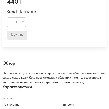
440 T
Склад1:
Нет в наличии
–
+
Купить
Обзор
Интенсивное суперпитательное крем – масло способно восстановить даже
самую сухую кожу. Комплекс с маслами облепихи и манго, скваланом и
пантенолом увлажняет кожу и укрепляет ногтевую пластину.
Характеристики
первая
Назначение
Унисекс