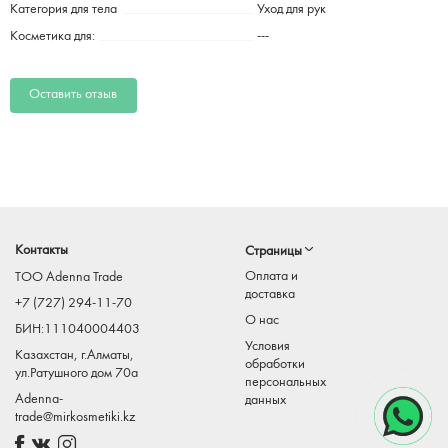
Категория для тела
Уход для рук
Косметика для:
---
Оставить отзыв
Контакты
Страницы
Оплата и
TOO Adenna Trade
доставка
+7 (727) 294-11-70
О нас
БИН:111040004403
Условия
Казахстан, г.Алматы,
обработки
ул.Ратушного дом 70а
персональных
Adenna-
данных
trade@mirkosmetiki.kz