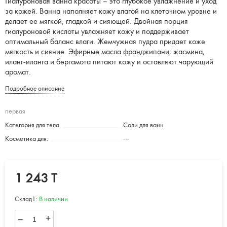
Гиалуроновая ванна красоты – это глубокое увлажнение и уход
за кожей. Ванна наполняет кожу влагой на клеточном уровне и
делает ее мягкой, гладкой и сияющей. Двойная порция
гиалуроновой кислоты увлажняет кожу и поддерживает
оптимальный баланс влаги. Жемчужная пудра придает коже
мягкость и сияние. Эфирные масла франджипани, жасмина,
иланг-иланга и бергамота питают кожу и оставляют чарующий
аромат.
Подробное описание
первая
Категория для тела
Соли для ванн
Косметика для:
---
1 243 T
Склад1:
В наличии
–
+