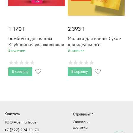
1 170 T
2 393 T
Бомбочка для ванны
Молоко для ванны Сухое
Клубничная увлажняющая
для идеального
Beauty Desserts 110 гр
увлажнения кожи MANGO
В наличии
В наличии
CRUSH Miss Organic 200 гр
В корзину
В корзину
Контакты
Страницы
Оплата и
TOO Adenna Trade
доставка
+7 (727) 294-11-70