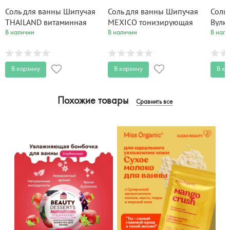
Соль для ванны Шипучая
Соль для ванны Шипучая
Соль 
THAILAND витаминная
MEXICO тонизирующая
Вулк
Ванна красоты 100 гр
Ванна красоты 100 гр
Ванн
В наличии
В наличии
В нали
В корзину
В корзину
В ко
Похожие товары
Сравнить все