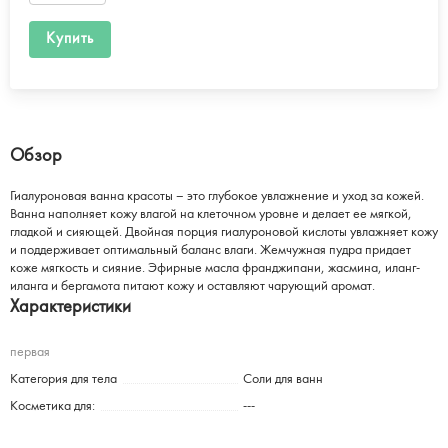
Купить
Обзор
Гиалуроновая ванна красоты – это глубокое увлажнение и уход за кожей.
Ванна наполняет кожу влагой на клеточном уровне и делает ее мягкой,
гладкой и сияющей. Двойная порция гиалуроновой кислоты увлажняет кожу
и поддерживает оптимальный баланс влаги. Жемчужная пудра придает
коже мягкость и сияние. Эфирные масла франджипани, жасмина, иланг-
иланга и бергамота питают кожу и оставляют чарующий аромат.
Характеристики
первая
Категория для тела
Соли для ванн
Косметика для:
---