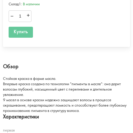
Склад1:
В наличии
–
+
Купить
Обзор
Стойкая краска в форме масла.
Впервые краска создана по технологии "пигменты в масле": она дарит
волосам глубокий, насыщенный цвет с переливами и длительное
увлажнение.
9 масел в основе краски надежно защищают волосы в процессе
окрашивания, предотвращают ломкость и способствуют более глубокому
проникновению пигмента в структуру волоса.
Характеристики
первая