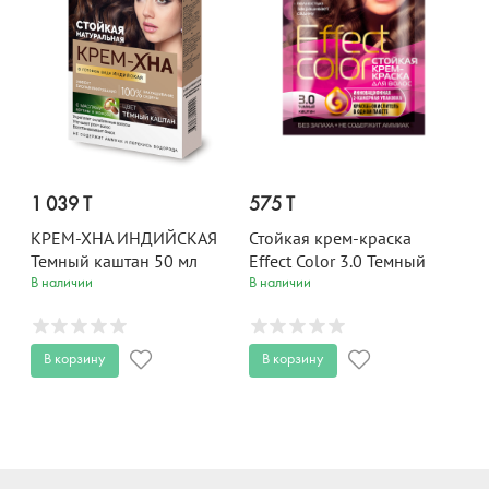
1 039 T
575 T
КРЕМ-ХНА ИНДИЙСКАЯ
Стойкая крем-краска
Темный каштан 50 мл
Effect Color 3.0 Темный
Каштан 50 мл
В наличии
В наличии
В корзину
В корзину