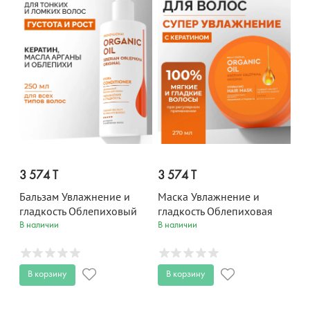
3 574 T
3 574 T
Бальзам Увлажнение и
Маска Увлажнение и
гладкость Облепиховый
гладкость Облепиховая
Organic Oil 250 мл
Organic Oil 270 мл
В наличии
В наличии
В корзину
В корзину