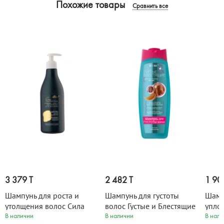
Похожие товары
Сравнить все
3 379 T
2 482 T
1 90
Шампунь для роста и
Шампунь для густоты
Шамп
утолщения волос Сила
волос Густые и Блестящие
упло
Гиалурона БЫСТРЫЙ РОСТ
500 мл
В наличии
В наличии
В нали
COMP