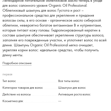
Легендарное питательное облепиховое масло теперь в уходе
для волос салонного уровня Organic Oil Professional.
Облепиховый шампунь для волос Густота и рост –
профессиональное средство для укрепления и придания
волосам силы, в его основе - органическое масло сибирской
облепихи, невероятно богатое витаминами B и нутриентами,
которые питают кожу головы. Гидролизированный кератин в
составе шампуня обеспечивает укрепление структуры волоса,
заполняя его поврежденные участки, и уплотняет волос по всей
длине. Шампунь Organic Oil Professional мягко очищает,
укрепляя корни волос: идеальное средство, чтобы получить
длину мечты.
Подробное описание
первая
Тип волос
Все типы волос
Категории товаров для волос
Шампуни для волос
Действие на волосы
Активация роста волос
Косметика для:
---