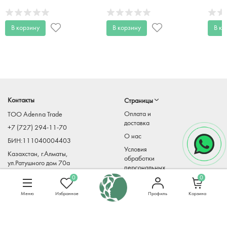
500 мл
В корзину
В корзину
В ко
Контакты
Страницы
Оплата и
TOO Adenna Trade
доставка
+7 (727) 294-11-70
О нас
БИН:111040004403
Условия
Казахстан, г.Алматы,
обработки
ул.Ратушного дом 70а
персональных
Adenna-
данных
0
0
trade@mirkosmetiki.kz
Меню
Избранное
Профиль
Корзина