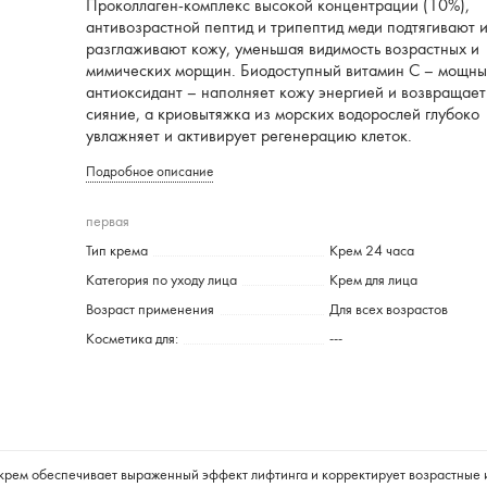
Проколлаген-комплекс высокой концентрации (10%),
антивозрастной пептид и трипептид меди подтягивают 
разглаживают кожу, уменьшая видимость возрастных и
мимических морщин. Биодоступный витамин С – мощн
антиоксидант – наполняет кожу энергией и возвращает
сияние, а криовытяжка из морских водорослей глубоко
увлажняет и активирует регенерацию клеток.
Подробное описание
первая
Тип крема
Крем 24 часа
Категория по уходу лица
Крем для лица
Возраст применения
Для всех возрастов
Косметика для:
---
 крем обеспечивает выраженный эффект лифтинга и корректирует возрастные 